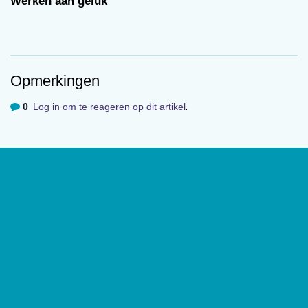
Werken aan geluk
geleerd de hoop op te geven en daarom sterven
wij in het gas.’
Opmerkingen
0
Log in om te reageren op dit artikel
.
Over
De website van tijdschrift
De Psycholoog
geeft toegang tot de
laatste edities en ontsluit met een rijk archief van
(wetenschappelijke) artikelen de professionele kennis binnen het
vakgebied.
De Psycholoog
is het tijdschrift van het Nederlands
Instituut van Psychologen (NIP) en heeft een oplage van 17.000
exemplaren.