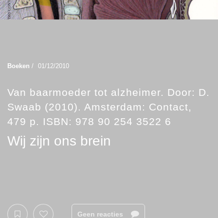
Boeken
/
01/12/2010
Van baarmoeder tot alzheimer. Door: D.
Swaab (2010). Amsterdam: Contact,
479 p. ISBN: 978 90 254 3522 6
Wij zijn ons brein
Geen reacties