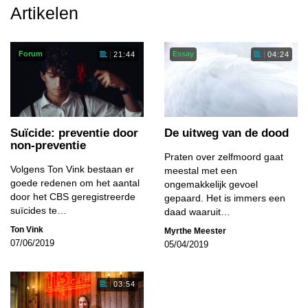
Artikelen
Forum
Essay
21:44
04:24
Suïcide: preventie door
De uitweg van de dood
non-preventie
Praten over zelfmoord gaat
Volgens Ton Vink bestaan er
meestal met een
goede redenen om het aantal
ongemakkelijk gevoel
door het CBS geregistreerde
gepaard. Het is immers een
suïcides te…
daad waaruit…
Ton Vink
Myrthe Meester
07/06/2019
05/04/2019
03:54