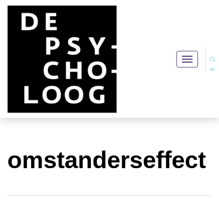
Toggle
navigation
omstanderseffect