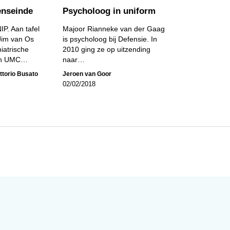
enseinde
Psycholoog in uniform
IP. Aan tafel
Majoor Rianneke van der Gaag
 Jim van Os
is psycholoog bij Defensie. In
iatrische
2010 ging ze op uitzending
aan UMC…
naar…
ittorio Busato
Jeroen van Goor
02/02/2018