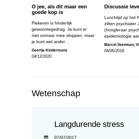
O jee, als dit maar een
Discussie lev
goede kop is
Lunchtijd op het N
Piekeren is hinderlijk
zitten psychiater
gewoontegedrag. Je kunt er
(hoogleraar psych
niet zomaar mee stoppen, maar
epidemiologie 
je kunt wel ander…
Marcel Veenman
,
V
Geertje Kindermans
04/05/2018
04/12/2020
Wetenschap
Langdurende stress
07/07/2017