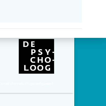
social channels zijn geconfigureerd.