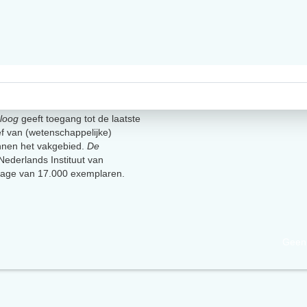
loog
geeft toegang tot de laatste
ief van (wetenschappelijke)
innen het vakgebied.
De
t Nederlands Instituut van
lage van 17.000 exemplaren.
Geen 