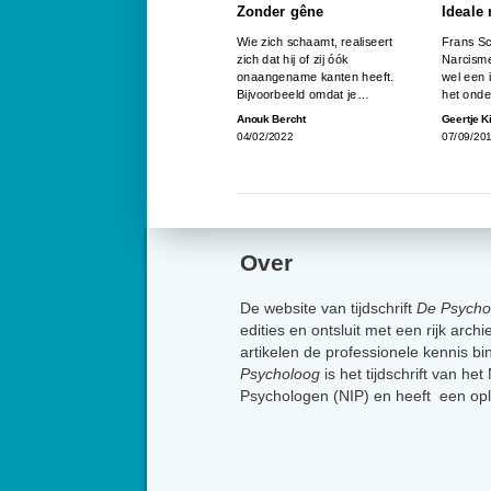
Zonder gêne
Ideale
Wie zich schaamt, realiseert
Frans Sc
zich dat hij of zij óók
Narcisme
onaangename kanten heeft.
wel een 
Bijvoorbeeld omdat je…
het ond
Anouk Bercht
Geertje 
04/02/2022
07/09/20
Over
De website van tijdschrift
De Psycho
edities en ontsluit met een rijk arch
artikelen de professionele kennis b
Psycholoog
is het tijdschrift van he
Psychologen (NIP) en heeft een op