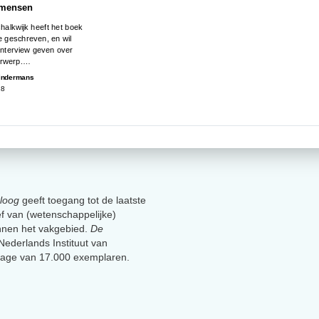
 mensen
halkwijk heeft het boek
 geschreven, en wil
interview geven over
erwerp.…
Kindermans
18
loog
geeft toegang tot de laatste
ief van (wetenschappelijke)
innen het vakgebied.
De
t Nederlands Instituut van
lage van 17.000 exemplaren.