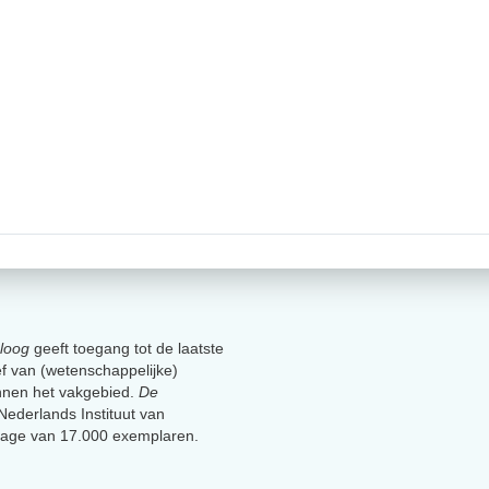
loog
geeft toegang tot de laatste
ief van (wetenschappelijke)
innen het vakgebied.
De
t Nederlands Instituut van
lage van 17.000 exemplaren.