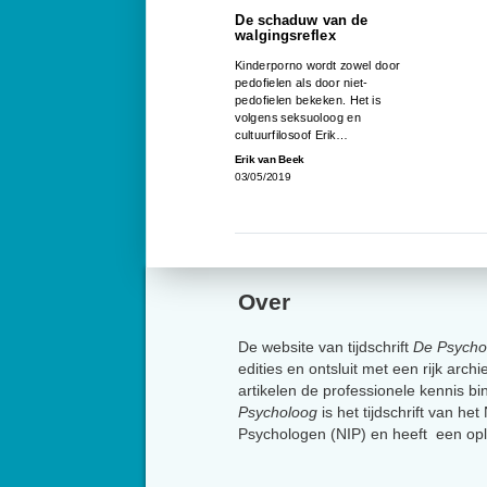
De schaduw van de
walgingsreflex
Kinderporno wordt zowel door
pedofielen als door niet-
pedofielen bekeken. Het is
volgens seksuoloog en
cultuurfilosoof Erik…
Erik van Beek
03/05/2019
Over
De website van tijdschrift
De Psycho
edities en ontsluit met een rijk arch
artikelen de professionele kennis b
Psycholoog
is het tijdschrift van he
Psychologen (NIP) en heeft een op