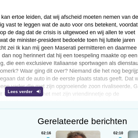
s kan ertoe leiden, dat wij afscheid moeten nemen van d
ig vast te leggen wat de auto voor ons betekent, voordat
 op de dag dat de crisis is uitgewoed en wij allen te voet
t de minister-president bedoelde toen hij luttele jaren
cht zei Ik kan mij geen Maserati permitteren en daarmee
dan nog herinnert dat hij een toespeling maakte op een
, die een exclusieve Italiaanse sportwagen als diensta
omerk? Waar ging dit over? Niemand die het nog begrijp
gegaan dat de auto in de eerste plaats status geeft. Dat 
n een vader die met zijn opgroeiende zoon rivaliseerde, 
Lees verder
 te lenen, als hij het met zijn vriendinnetje op de
emaal met ons vriendinnetje op de achterbank hebben
t zwijgen toe. Ik begrijp dr Phil en ik begrijp ook wat z
eden, omdat ik weet dat de auto ook in erotische zin sta
Gerelateerde berichten
waar zij het over hadden, als hij over een jaar of acht zi
02:16
02:10