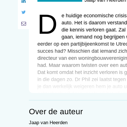
Jaap van Heerden
d
De huidige economische crisi
auto. Het is daarom verstand
die kennis verloren gaat. Zal
gaan, iemand nog begrijpen wa
eerder op een partijbijeenkomst te Utre
succes had? Misschien dat iemand zich 
directeur van een woningbouwvereniging
had. Maar waarom twisten over een aut
Dat komt omdat het inzicht verloren is 
in die dagen zo. Dr Phil zei laatst tege
je dan werkelijk weigeren hem je auto uit
achterbank wil doen, zoals wij het all
gedaan, hé? Die vader deed er beduusd he
– wie het ook zijn – op de achterbank d
Over de auteur
geeft. Maar zal mijn kleinzoon begrijpen 
eerste meisje heeft?
Jaap van Heerden