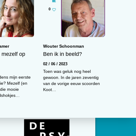
0
Carsten de Dreu
e
amer
Wouter Schoonman
Machtsmisbruik
 mezelf op
Ben ik in beeld?
dan
06 / 12 / 2013
02 / 06 / 2023
Toen was geluk nog heel
de
jdens mijn eerste
gewoon. In de jaren zeventig
ie? Mezelf (en
van de vorige eeuw scoorden
 die mooie
Koot…
idshokjes…
zou
hij