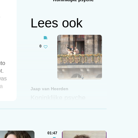
e
Lees ook
0
uto
t.
was
Ga
Jaap van Heerden
Koninklijke psyche
01 / 06 / 2009
ij
tus
jn
01:47
0