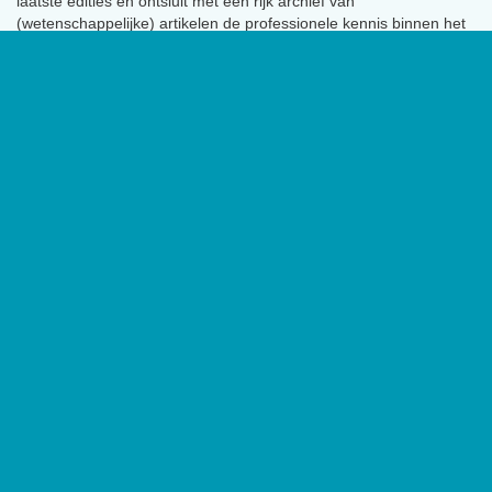
laatste edities en ontsluit met een rijk archief van
(wetenschappelijke) artikelen de professionele kennis binnen het
vakgebied.
De Psycholoog
is het tijdschrift van het Nederlands
Instituut van Psychologen (NIP) en heeft een oplage van 17.000
exemplaren.
Geen social channels zijn geconfigureerd.
Contact
Het Nederlands Instituut van