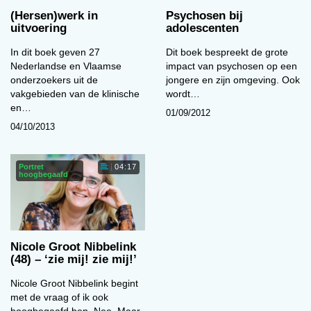
(Hersen)werk in
Psychosen bij
uitvoering
adolescenten
In dit boek geven 27
Dit boek bespreekt de grote
Nederlandse en Vlaamse
impact van psychosen op een
onderzoekers uit de
jongere en zijn omgeving. Ook
vakgebieden van de klinische
wordt…
en…
01/09/2012
04/10/2013
Portret
04:17
hoogbegaafd
Nicole Groot Nibbelink
(48) – ‘zie mij! zie mij!’
Nicole Groot Nibbelink begint
met de vraag of ik ook
hoogbegaafd ben. Nee. Maar