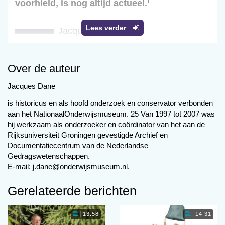
voorhield, is nog altijd actueel.’
Lees verder
Jacques Dane
Vanaf de jaren vijftig – en ook in
Over de auteur
de decennia daarna – heerste er
Jacques Dane
een angstsfeer rond testbureaus:
is historicus en als hoofd onderzoek en conservator verbonden
cliënten dachten dat psychologen
aan het NationaalOnderwijsmuseum. 25 Van 1997 tot 2007 was
met ‘röntgenogen’ in hun ‘ziel’
hij werkzaam als onderzoeker en coördinator van het aan de
Rijksuniversiteit Groningen gevestigde Archief en
konden kijken
Documentatiecentrum van de Nederlandse
Gedragswetenschappen.
Kritiek
E-mail: j.dane@onderwijsmuseum.nl.
op het
gebruik
Gerelateerde berichten
van de
testpsyc
13:58
14:31