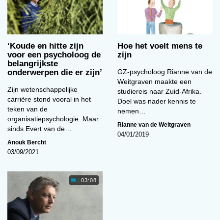
hologie
in het
bedrijfsl
even en
‘Koude en hitte zijn
Hoe het voelt mens te
het
voor een psycholoog de
zijn
onderwij
belangrijkste
onderwerpen die er zijn’
GZ-psycholoog Rianne van de
s is niet
Weitgraven maakte een
1
nieuw
.
Zijn wetenschappelijke
studiereis naar Zuid-Afrika.
Ook in
carrière stond vooral in het
Doel was nader kennis te
teken van de
het
nemen…
organisatiepsychologie. Maar
verleden
Rianne van de Weitgraven
sinds Evert van de…
Hoogleraarsportret Benjamin J. Kouwer
, ver
04/01/2019
Anouk Bercht
(1921-1968). Door Jacqueline Kasemier,
voor de
03/09/2021
2015. Collectie Universiteitsmuseum,
geboort
Rijksuniversiteit Groningen.
e van
03:08
bijvoorb
eeld de Cito-toets (1968), klonken er stemmen
tegen zoiets als wat in onze eeuw evidence-