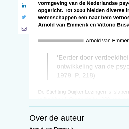
vormgeving van de Nederlandse psych
opgericht. Tot 2000 hielden diverse 
wetenschappen een naar hem vernoemde
Arnold van Emmerik en Vittorio Busat
Arnold van Emmer
‘Eerder door verdeeldhe
ontwikkeling van de psyc
1979, P. 218)
De Stichting Duijker Lezingen is ‘slapen
geliquideerd. Opgericht in 1980, realise
‘Duijker-lezing’. Zij gaf daarmee invulli
geformuleerd als: ‘Het geven van voorl
Over de auteur
en het door middel daarvan scheppen v
beoefenaren van deze wetenschappen.