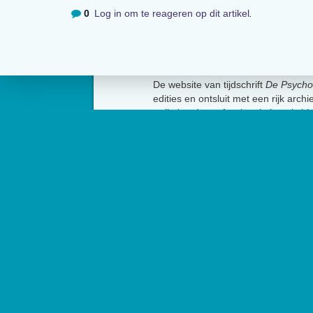
0
Log in om te reageren op dit artikel
.
Over
De website van tijdschrift
De Psycho
edities en ontsluit met een rijk arch
artikelen de professionele kennis b
Psycholoog
is het tijdschrift van he
Psychologen (NIP) en heeft een op
Contact
Het Nederlands Instit