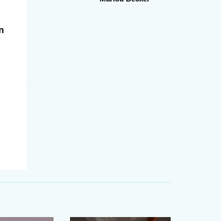
n
se
,