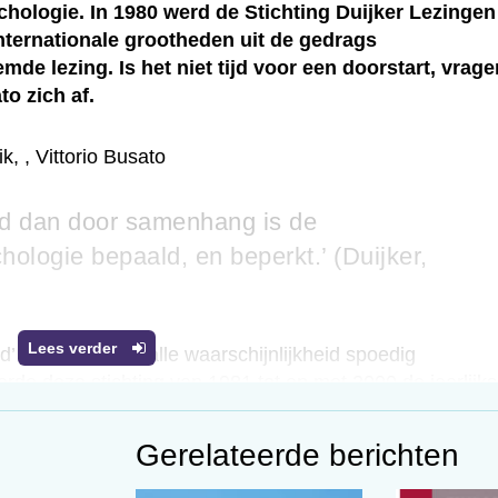
ologie. In 1980 werd de Stichting Duijker Lezingen
internationale grootheden uit de gedrags
 lezing. Is het niet tijd voor een doorstart, vrage
o zich af.
ik
,
,
Vittorio Busato
id dan door samenhang is de
hologie bepaald, en beperkt.’ (Duijker,
Lees verder
d’ en wordt naar alle waarschijnlijkheid spoedig
erde deze stichting van 1981 tot en met 2000 de jaarlijk
ng aan haar doelstelling, in de oprichtingsstatuten
ichting over ontwikkelingen in de gedragswetenschappen
Gerelateerde berichten
an een gunstig onderzoeks- en werkklimaat voor de
’