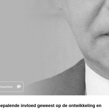
reacties
 bepalende invloed geweest op de ontwikkeling en