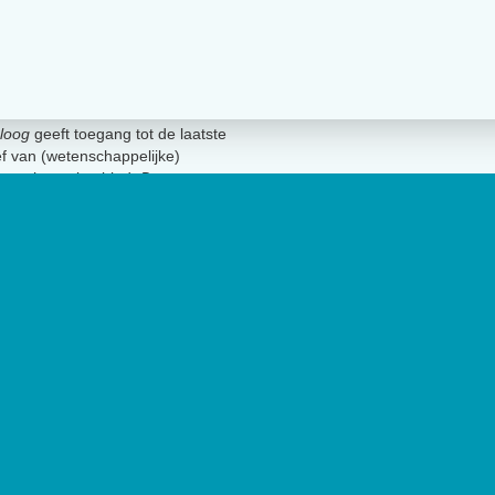
loog
geeft toegang tot de laatste
ief van (wetenschappelijke)
innen het vakgebied.
De
t Nederlands Instituut van
lage van 17.000 exemplaren.
Geen 
uut van Psychologen