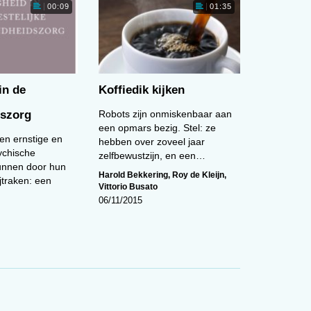
Vittorio Busato
Arnold van Emmerik
00:09
01:35
Dr. Arnold van Emmerik i
Psychologie.
o Busato is psycholoog, auteur en journalist
in de
Koffiedik kijken
de
dacteur van De Psycholoog, het vakblad
erlands Instituut van Psychologen (NIP).
szorg
Robots zijn onmiskenbaar aan
een opmars bezig. Stel: ze
biografie
n ernstige en
hebben over zoveel jaar
ychische
zelfbewustzijn, en een…
unnen door hun
Harold Bekkering
,
Roy de Kleijn
,
ijtraken: een
Vittorio Busato
06/11/2015
l)