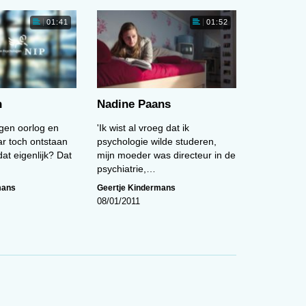
01:41
01:52
ik
een
n
Nadine Paans
egen oorlog en
'Ik wist al vroeg dat ik
d,
ar toch ontstaan
psychologie wilde studeren,
een
at eigenlijk? Dat
mijn moeder was directeur in de
psychiatrie,…
gaf
ik
mans
Geertje Kindermans
08/01/2011
n
n