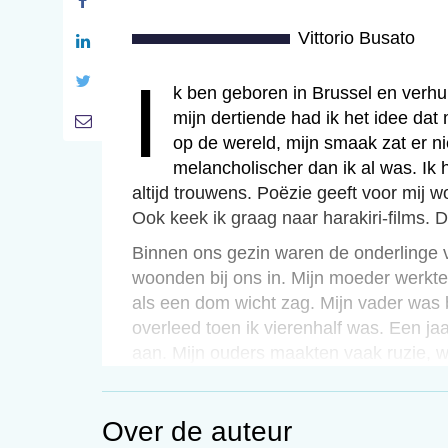
Vittorio Busato
i
Ik ben geboren in Brussel en verh
mijn dertiende had ik het idee dat
op de wereld, mijn smaak zat er n
melancholischer dan ik al was. Ik
altijd trouwens. Poëzie geeft voor mij
Ook keek ik graag naar harakiri-films. D
Binnen ons gezin waren de onderlinge v
woonden bij ons in. Mijn moeder werkte
als een dom wicht zag. Mijn vader was 
overleed toen ik vierenhalf was. Een ja
aan. Mijn ouders maakten vaak ruzie, w
op, die vaak doodsbang bij me in bed k
twaalfde kwam mijn moeder met al haar p
Over de auteur
Studeren kostte me weinig moeite. Ik w