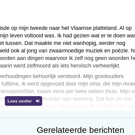
uisde op mijn tweede naar het Vlaamse platteland. Al op
 mijn leven voltooid was. Ik had gezien wat er te doen wa
iet tussen. Dat maakte me niet wanhopig, eerder nog
 hield ook al jong van zwaarmoedige muziek en poëzie. 
 woorden aan dingen waarvoor ik zelf nog geen woorden h
aarin werd zelfmoord als iets heroïsch verheerlijkt.
erhoudingen behoorlijk verstoord. Mijn grootouders
 fulltime, ik werd opgevoed door mijn oma, die mijn moe
beroepsmilitair, kwam eens per twee weken thuis. Mijn 
ar later kreeg mijn moeder een tweeling. Dat kon ze niet
Lees verder
e hoorden ze tot boven schreeuwen. Ik vrolijkte mijn zus
ropen, door gekke toneelstukjes op te voeren. Vanaf mij
roblemen bij mij, ik nooit met de mijne bij haar.
Gerelateerde berichten
as op mijn zeventiende klaar op de middelbare school. 