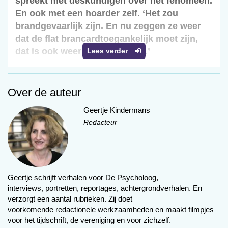
spreekt met deskundigen over het fenomeen.
En ook met een hoarder zelf. ‘Het zou
brandgevaarlijk zijn. En nu zeggen ze weer
dat de flat brancardtoegankelijk moet zijn,
dat is ook weer zo’n motivatie.’
Lees verder
Geertje Kindermans
o
Over de auteur
Op beeld ziet de flat er niet alarmerend
Geertje Kindermans
uit. Ik spreek via Zoom met Jan, die
Redacteur
verzamelstoornis (hoarding) heeft,
zijn begeleidster Cora Stokman is
ook aanwezig. Stokman werkt als begeleider
beschut beschermd wonen bij GGZ Rivierduinen
Geertje schrijft verhalen voor De Psycholoog,
en begeleidt mensen met hoarding in hun
interviews, portretten, reportages, achtergrondverhalen. En
thuissituatie. Dat haar cliënt Jan aan hoarding
verzorgt een aantal rubrieken. Zij doet
lijdt kun je niet volhouden, want van zijn
voorkomende redactionele werkzaamheden en maakt filmpjes
voor het tijdschrift, de vereniging en voor zichzelf.
verzameldwang heeft hij geen last. Wél van een