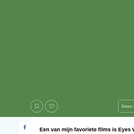
Geen 
Een van mijn favoriete films is Eyes 