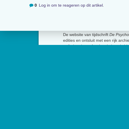
0
Log in om te reageren op dit artikel
.
Over
De website van tijdschrift
De Psycho
edities en ontsluit met een rijk arch
artikelen de professionele kennis b
Psycholoog
is het tijdschrift van he
Psychologen (NIP) en heeft een op
Contact
Het Nederlands Instit