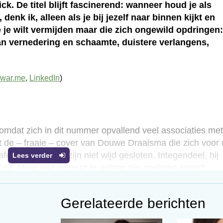
. De titel blijft fascinerend: wanneer houd je als
enk ik, alleen als je bij jezelf naar binnen kijkt en
e je wilt vermijden maar die zich ongewild opdringen:
n vernedering en schaamte, duistere verlangens,
fwar.me
,
LinkedIn
)
 omdat zich in dit nummer opvallend veel associaties met
et de – fraaie – cover van Douwe Draaisma die zich voor
feren. Zijn ogen zijn niet wijd gesloten. Integendeel, hij
Lees verder
ook. Maar wat gebeurt er achter zijn gesloten ogen?
d mooi boek? In elk geval zullen zijn hersengolven met
t dan toen hij zich voor de rubriek Inspiratie met open
Gerelateerde berichten
ren. Dat leert althans een historische passage over het
anne van der Sar en Martijn Arns over neurofeedback.