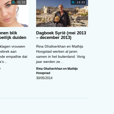
01:33
14:33
het
ing
en
nen blik
Dagboek Syrië (mei 2013
eilijk duiden
– december 2013)
 in
eklagen vrouwen
Rina Ghafoerkhan en Mathijs
gebrek aan
Hoogstad werken al jaren
t
nde empathie dat
samen in het buitenland. Vorig
ga’s…
jaar werden ze…
r
Rina Ghafoerkhan en Mathijs
Hoogstad
30/05/2014