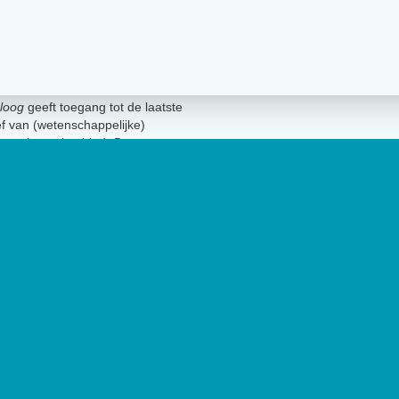
loog
geeft toegang tot de laatste
ief van (wetenschappelijke)
innen het vakgebied.
De
t Nederlands Instituut van
lage van 17.000 exemplaren.
Geen 
uut van Psychologen