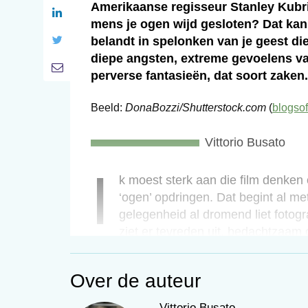
Amerikaanse regisseur Stanley Kubrick
mens je ogen wijd gesloten? Dat kan, d
belandt in spelonken van je geest di
diepe angsten, extreme gevoelens va
perverse fantasieën, dat soort zaken.
Beeld:
DonaBozzi/Shutterstock.com
(
blogso
Vittorio Busato
i
Ik moest sterk aan die film denken
‘ogen’ opdringen. Dat begint al m
gelegenheid al dromend liet fotogra
ziet er tevreden uit, bedachtzaam 
Droomt Draaisma van alweer een volgen
ogen dicht anders van ritme zijn gewees
Over de auteur
ogen voor zijn boekenkast liet fotografe
allereerste EEG in het artikel van Suz
Vittorio Busato