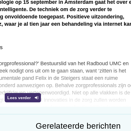
logie op 15 september in Amsterdam gaat het over e
 intelligente. De techniek om de zorg verder te
nog onvoldoende toegepast. Positieve uitzondering,
 waar je al tien jaar een behandeling via internet ka
ts
zorgprofessional?’ Bestuurslid van het Radboud UMC en
ek nodigt ons uit om te gaan staan, want ‘zitten is het
umentale pand Felix in de Steigers staat een ruime
onderd aanwezigen op. Behalve zorgprofessionals zijn 
drijfsleven vertegenwoordigd. Niet op alle vlakken is de
Lees verder
t wie er denkt dat innovaties in de zorg zullen worden
, cybersecurity en depersonalisatie, blijft iedereen zitt
s niet alleen optimistisch, maar ook kritisch. ‘In een
Gerelateerde berichten
ek alleen Apple Watch veilig,’ vertelt Schijven. ‘Alleen