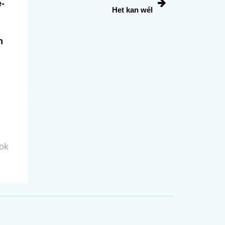
-
Het kan wél
n
ook
en.