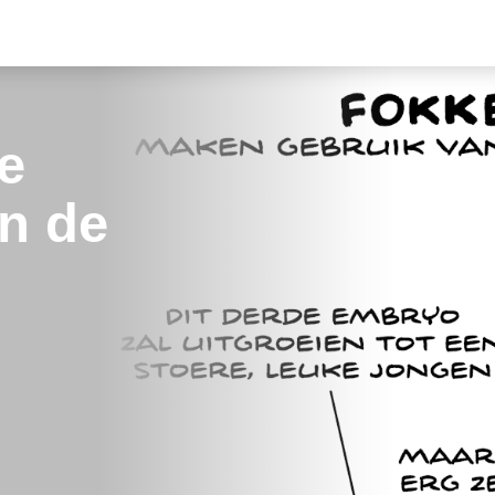
e
n de