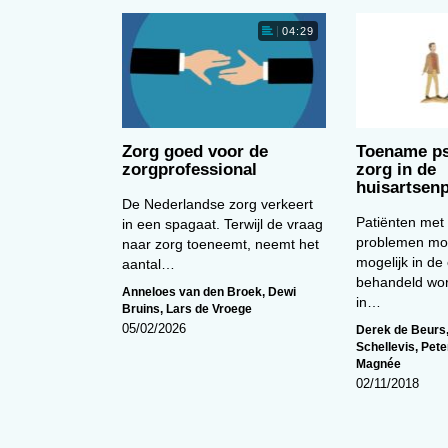
ip-adres om gegevens op te slaan, zodat deze niet geha
an apps is hun onbetrouwbaarheid. Een omvangrijk
04:29
zien dat slechts één op de drie patiënten hiermee bij
Ter vergelijking: dokters zitten in 90% van de gevallen
ess en likely useless,’ concludeert Schijven dan ook.
nce staat, kan e-health wat Schijven betreft de
Zorg goed voor de
Toename ps
en herstel vergroten.
zorgprofessional
zorg in de
huisartsenp
Stores zijn allemaal even betrouwbaar,’ beaamt Erik van
De Nederlandse zorg verkeert
 Toch is het volgens Van der Zeijden een goede zaak da
Patiënten met
in een spagaat. Terwijl de vraag
% van de specialisten deze apps gebruiken. Want slecht
problemen moe
naar zorg toeneemt, neemt het
mogelijk in de 
meld binnen de muren van het ziekenhuis, de overige
aantal…
behandeld wor
mand iets over zichzelf door te meten wat voor deze
Anneloes van den Broek
,
Dewi
in…
Bruins
,
Lars de Vroege
05/02/2026
Derek de Beurs
Schellevis
,
Pete
Magnée
02/11/2018