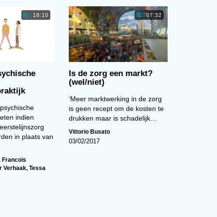
ckt
18:10
07:32
ychische
Is de zorg een markt?
(wel/niet)
raktijk
‘Meer marktwerking in de zorg
t
 psychische
is geen recept om de kosten te
s
ten indien
drukken maar is schadelijk…
eerstelijnszorg
Vittorio Busato
den in plaats van
03/02/2017
,
Francois
r Verhaak
,
Tessa