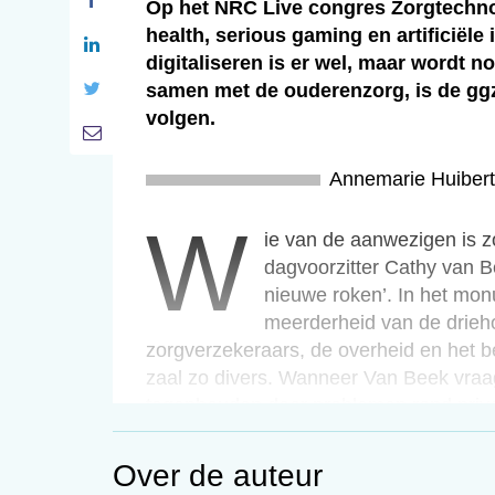
Op het NRC Live congres Zorgtechno
health, serious gaming en artificiële
digitaliseren is er wel, maar wordt 
samen met de ouderenzorg, is de ggz,
volgen.
Annemarie Huiber
w
Wie van de aanwezigen is 
dagvoorzitter Cathy van Be
nieuwe roken’. In het mon
meerderheid van de drieh
zorgverzekeraars, de overheid en het be
zaal zo divers. Wanneer Van Beek vraag
tegenhouden door problemen rond privacy
Hoogleraar aan de UvA Marlies Schijven i
Over de auteur
onderzoek naar acht activity trackers ble