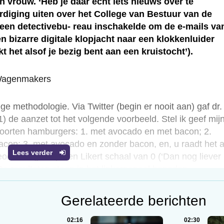
n vrouw. ‘Heb je daar echt iets nieuws over te
rdiging uiten over het College van Bestuur van de
k een detectivebu- reau inschakelde om de e-mails va
n bizarre digitale klopjacht naar een klokkenluider
kt het alsof je bezig bent aan een kruistocht’).
n Wagenmakers
ege methodologie. Via Twitter (begin er nooit aan) gaf dr.
de aanzet tot het volgende voorbeeld. Stel ik geef mij
oorten hamburgers: 1. met avocado en met bacon; 2.
con; 3. met avocado en zonder bacon, en, u raadt het a
Lees verder
ordeling is op een Likert schaal van 0 (‘Dan nog liever
. De resultaten staan in het linkerpaneel beneden.
Gerelateerde berichten
02:16
02:30