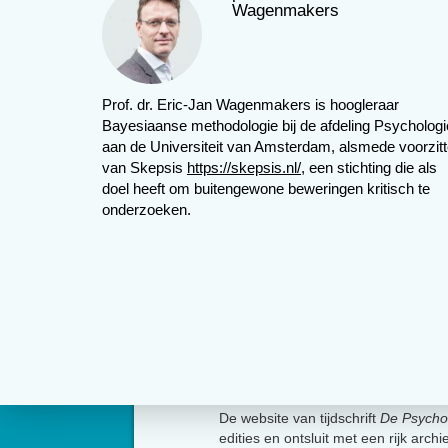
Wagenmakers
Prof. dr. Eric-Jan Wagenmakers is hoogleraar
Bayesiaanse methodologie bij de afdeling Psychologi
aan de Universiteit van Amsterdam, alsmede voorzitt
van Skepsis
https://skepsis.nl/
, een stichting die als
doel heeft om buitengewone beweringen kritisch te
onderzoeken.
Met de introductieboeken statistiek nog 
te plaatsen. Er is een interactie tusse
door de combinatie: het geheel is méé
Over
Likert-schaalscores zich één-op-één 
bijvoorbeeld de prijs in euro’s die ik
De website van tijdschrift
De Psycho
willen betalen. Voor smakelijke burgers 
edities en ontsluit met een rijk arch