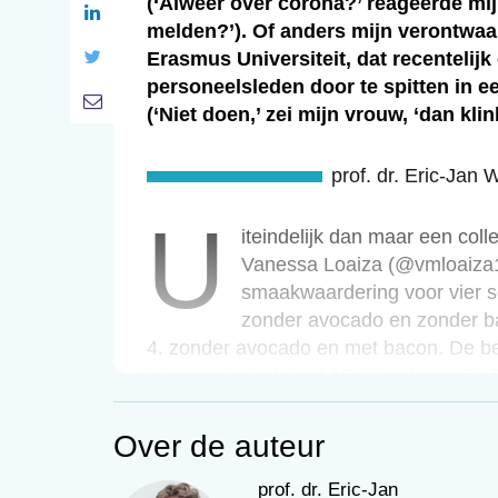
(‘Alweer over corona?’ reageerde mij
melden?’). Of anders mijn verontwaa
Erasmus Universiteit, dat recentelij
personeelsleden door te spitten in ee
(‘Niet doen,’ zei mijn vrouw, ‘dan klin
prof. dr. Eric-Ja
u
Uiteindelijk dan maar een coll
Vanessa Loaiza (@vmloaiza1) 
smaakwaardering voor vier s
zonder avocado en zonder ba
4. zonder avocado en met bacon. De beo
iets vegetarisch’) tot 10 (‘Verslavend’)
Over de auteur
prof. dr. Eric-Jan