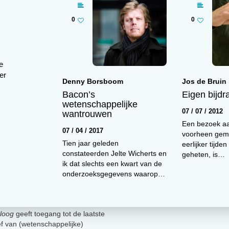
0
0
e
er
Denny Borsboom
Jos de Bruin
Bacon’s
Eigen bijdr
wetenschappelijke
07 / 07 / 2012
wantrouwen
Een bezoek aa
07 / 04 / 2017
voorheen geme
Tien jaar geleden
eerlijker tijde
vers in het achterhoofd weet u dit patroon natuurlijk dire
constateerden Jelte Wicherts en
geheten, is…
ik dat slechts een kwart van de
n avocado en bacon, zodat de smaakervaring versterkt wo
onderzoeksgegevens waarop…
r dan de som der delen. Maar nu komt het. Stel dat de
laten vertalen naar een andere afhankelijke maat,
 na een weekend vasten voor ieder van de hamburgers zou
loog
geeft toegang tot de laatste
heb ik natuurlijk meer over, maar er is een grens. De
ief van (wetenschappelijke)