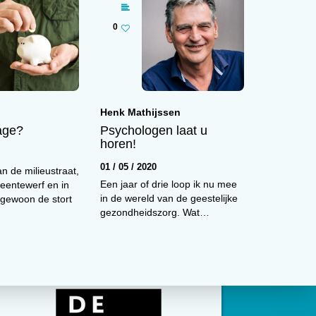
0
Carsten de Dreu
Henk Mathijssen
Machtsmisbruik
age?
Psychologen laat u
06 / 12 / 2013
horen!
01 / 05 / 2020
n de milieustraat,
Een jaar of drie loop ik nu mee
entewerf en in
in de wereld van de geestelijke
n gewoon de stort
ct
gezondheidszorg. Wat…
rdt