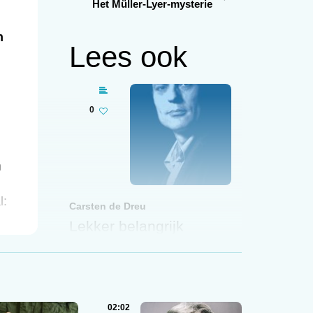
Het Müller-Lyer-mysterie
n
Lees ook
0
n
l:
Carsten de Dreu
Lekker belangrijk
31 / 05 / 2013
02:02
0