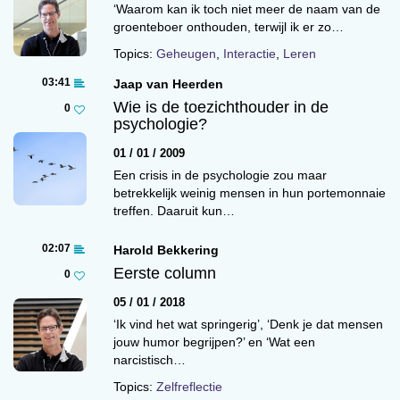
daar is toch niks mis mee? Toch moest ik
‘Waarom kan ik toch niet meer de naam van de
recentelijk even slikken bij het lezen van zijn
groenteboer onthouden, terwijl ik er zo…
psychoanalytische studie over Sinterklaas.1 Kort
Topics:
Geheugen
,
Interactie
,
Leren
gezegd komt het erop neer dat de Sint symbool
03:41
Jaap van Heerden
staat voor het huwelijk en de voortplanting,
Wie is de toezichthouder in de
0
terwijl Piet de fallische, duivelse lust
psychologie?
representeert. De huizen die Sint en Piet
01 / 01 / 2009
aandoen, worden Freudiaans door hen
Een crisis in de psychologie zou maar
bezwangerd: Piet dringt door de schoorsteen
betrekkelijk weinig mensen in hun portemonnaie
naar binnen om aldaar geschenken uit zijn zak
treffen. Daaruit kun…
te halen en in de schoen te doen. De
verwachting en spanning bij het openmaken van
02:07
Harold Bekkering
de cadeautjes doet volgens De Groot denken
Eerste column
0
aan de gemoedstoestand van een vrouw die op
05 / 01 / 2018
het punt staat te bevallen. ‘Sinterklaaskadootjes’
‘Ik vind het wat springerig’, ‘Denk je dat mensen
als het symbolisch sperma van Zwarte Piet –
jouw humor begrijpen?’ en ‘Wat een
kom er maar eens op.
narcistisch…
Topics:
Zelfreflectie
Mijn grootste idool is Sir Harold Jeffreys, een