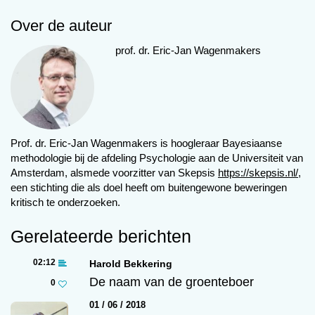
Feynman’s ex-vrouw hem voor de rechter heeft
Over de auteur
beschuldigd van enorme driftbuien: wanneer zij
hem onbedoeld stoorde tijdens zijn
prof. dr. Eric-Jan Wagenmakers
overpeinzingen zou Feynman dusdanig in
woede ontsteken dat hij het meubilair vernielde
en haar vervolgens begon te wurgen. Een
gegronde reden voor een echtscheiding, vond
de rechter destijds. Je kunt je helden maar beter
Prof. dr. Eric-Jan Wagenmakers is hoogleraar Bayesiaanse
oppervlakkig kennen.
methodologie bij de afdeling Psychologie aan de Universiteit van
Amsterdam, alsmede voorzitter van Skepsis
https://skepsis.nl/
,
Van mijn eigen helden dacht ik tot voor kort dat
een stichting die als doel heeft om buitengewone beweringen
ze van onbesproken gedrag waren. Goed,
kritisch te onderzoeken.
Cicero was een pleitbezorger van martelen om
zo een verhoring wat efficiënter te laten
Gerelateerde berichten
verlopen, maar dat is meer dan twee millennia
02:12
geleden. Toen keek men niet op een ledemaat
Harold Bekkering
De naam van de groenteboer
meer of minder. Maar Adriaan de Groot –
0
voormalig schaker, methodoloog, psycholoog –
01 / 06 / 2018