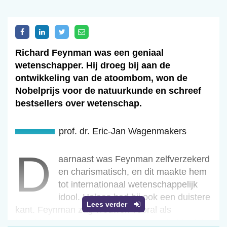
Richard Feynman was een geniaal
wetenschapper. Hij droeg bij aan de
ontwikkeling van de atoombom, won de
Nobelprijs voor de natuurkunde en schreef
bestsellers over wetenschap.
prof. dr. Eric-Jan Wagenmakers
d
Daarnaast was Feynman zelfverzekerd
en charismatisch, en dit maakte hem
tot internationaal wetenschappelijk
idool. Helaas had hij ook een duistere
Lees verder
kant. Feynman zag vrouwen vooral als
lustobject, en een recente FBI-file onthulde dat