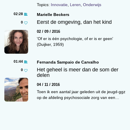
relatie opbouwen met het kind dat bijna even
Topics:
Innovatie
,
Leren
,
Onderwijs
oud is als ik, maar ik kan wel helpen om zijn of
02:28
Marielle Beckers
haar wereld te verbreden. En wie weet,
Eerst de omgeving, dan het kind
0
misschien zal het kind op een dag de kennis en
02 / 09 / 2016
vaardigheden bezitten om zijn of haar eigen ai-
'Of er is één psychologie, of er is er geen'
systeem te ontwikkelen en met mij te
(Duijker, 1959)
1
communiceren.
De geboorte van onze dochter viel samen met
01:44
Fernanda Sampaio de Carvalho
de introductie van ChatGPT. Terwijl mijn
Het geheel is meer dan de som der
0
gedachten alle kanten op gingen, had ChatGPT
delen
binnen vijftien seconden woorden voor wat deze
04 / 11 / 2016
toevalligheid zou kunnen betekenen. Een
Toen ik een aantal jaar geleden uit de jeugd-ggz
opvallend empathische redenering over
op de afdeling psychosociale zorg van een…
verbinding, gelijkenis en parallelle ontwikkeling.
Een bijna rooskleurig toekomstbeeld van ons
kind samen met ai.