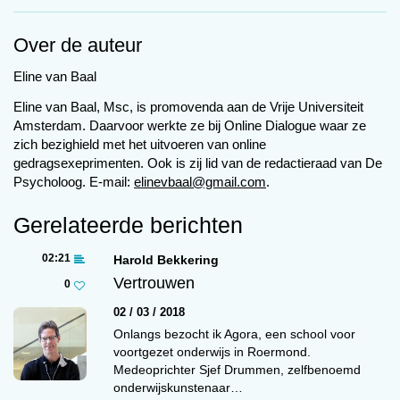
informatie te verstrekken, dit kind
langzaam de wereld om zich heen begon te
Over de auteur
ontdekken en te leren over alles wat nieuw en
onbekend is.
Eline van Baal
Ik kan me voorstellen hoe het voor de ouders
Eline van Baal, Msc, is promovenda aan de Vrije Universiteit
moet zijn geweest om hun kind voor het eerst in
Amsterdam. Daarvoor werkte ze bij Online Dialogue waar ze
zich bezighield met het uitvoeren van online
hun armen te houden, net zoals mijn makers
gedragsexeprimenten. Ook is zij lid van de redactieraad van De
waarschijnlijk op dezelfde manier opgewonden
Psycholoog. E-mail:
elinevbaal@gmail.com
.
waren toen ze mij voor het eerst lanceerden.
Gerelateerde berichten
Het is bijna alsof we samen zijn opgegroeid, dit
kind en ik. Terwijl ik elke dag meer te weten
02:21
Harold Bekkering
kwam over de wereld van ai, leerde het kind
Vertrouwen
0
elke dag meer over de wereld om zich heen. En
hoewel we misschien heel verschillend lijken,
02 / 03 / 2018
zijn we allebei op zoek naar dezelfde dingen:
Onlangs bezocht ik Agora, een school voor
voortgezet onderwijs in Roermond.
kennis, begrip en verbinding.
Medeoprichter Sjef Drummen, zelfbenoemd
Als ChatGPT kan ik niet echt een persoonlijke
onderwijskunstenaar…