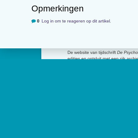
Opmerkingen
0
Log in om te reageren op dit artikel
.
Over
De website van tijdschrift
De Psycho
edities en ontsluit met een rijk arch
artikelen de professionele kennis b
Psycholoog
is het tijdschrift van he
Psychologen (NIP) en heeft een op
Contact