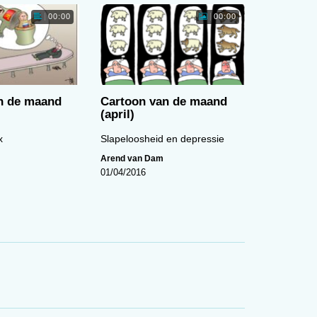
Cartoon van de maand (maart)
00:00
00:00
01:08
n de maand
Cartoon van de maand
(april)
Nieuwsgierigheid alleen niet
x
Slapeloosheid en depressie
genoeg
Arend van Dam
01/04/2016