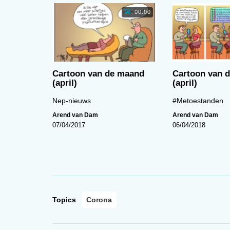
00:00
Cartoon van de maand
Cartoon van 
(april)
(april)
Nep-nieuws
#Metoestanden
Arend van Dam
Arend van Dam
07/04/2017
06/04/2018
Topics
Corona