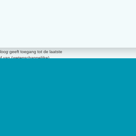
loog
geeft toegang tot de laatste
ief van (wetenschappelijke)
innen het vakgebied.
De
t Nederlands Instituut van
lage van 17.000 exemplaren.
Geen 