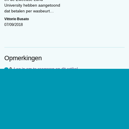
University hebben aangetoond
dat betalen per wasbeurt…
Vittorio Busato
07/09/2018
Opmerkingen
Preregistratie
0
Log in om te reageren op dit artikel
.
Over
De website van tijdschrift
De Psycholoog
geeft toegang tot de
laatste edities en ontsluit met een rijk archief van
(wetenschappelijke) artikelen de professionele kennis binnen het