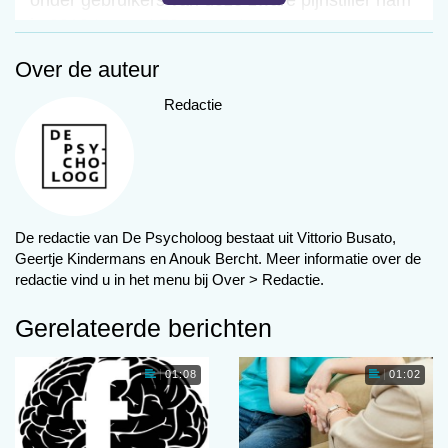
in 2018 toe met 50 procent.
Over de auteur
Lees verder
Redactie
Volgende
GGZ tarieven 2020 gemiddeld lager dan voorgaande
jaren
De redactie van De Psycholoog bestaat uit Vittorio Busato,
Meest gelezen
Geertje Kindermans en Anouk Bercht. Meer informatie over de
redactie vind u in het menu bij Over > Redactie.
00:00
Gerelateerde berichten
01:08
01:02