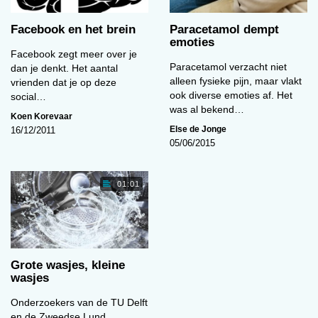
Facebook en het brein
Paracetamol dempt
emoties
Facebook zegt meer over je
Paracetamol verzacht niet
dan je denkt. Het aantal
Cartoon van de maand (juni)
alleen fysieke pijn, maar vlakt
vrienden dat je op deze
ook diverse emoties af. Het
social…
01:08
was al bekend…
Koen Korevaar
Else de Jonge
16/12/2011
05/06/2015
01:01
Grote wasjes, kleine
Genderdysforie bij jongeren
wasjes
01:22
Onderzoekers van de TU Delft
en de Zweedse Lund