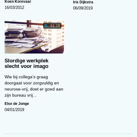
Koen Korevaar
Iris Dijkstra
obers van nature socialer en expressiever zijn,
16/03/2012
06/09/2019
hoeven zij blijkbaar niet hun eigen emoties en
attitudes te veranderen om hetzelfde resultaat te
01:15
verkrijgen.
Want a tip? Service performance as a
function of emotion regulation and
Slordige werkplek
extraversion
Door: N.-W. Chi, A.A. Grandey,
slecht voor imago
J.A. Diamond & K.R. Krimmel Journal of Applied
Wie bij collega’s graag
Psychology, 2011, online gepubliceerd op 11
doorgaat voor zorgvuldig en
april, doi: 10.1037/a0022884.
neurose-vrij, doet er goed aan
zijn bureau vrij…
Else de Jonge
04/01/2019
Volgende
Hechting voorspelbaar voor de geboorte