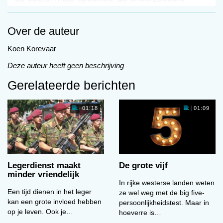
onderscheidden twee manieren om je vriendelijk
voor te doen. Ten eerste wat zij ‘deep acting’
Over de auteur
noemen: je eigen emoties en attitudes ten
opzichte van de klanten veranderen, zodat je de
Koen Korevaar
klanten werkelijk sympathieker vindt. Ten
Deze auteur heeft geen beschrijving
tweede ‘surface acting’: alleen de expressie van
Gerelateerde berichten
de emotie veranderen.
De doorvoelde vriendelijkheid leverde consistent
01:18
01:09
hogere fooien op. Waarschijnlijk merken klanten
de authentiekere vriendelijkheid van de ober op
en vinden hem of haar daardoor sympathieker.
Ook vermoeden de onderzoekers dat deze
obers net iets meer moeite doen voor hun
Legerdienst maakt
De grote vijf
minder vriendelijk
klanten.
In rijke westerse landen weten
Een tijd dienen in het leger
ze wel weg met de big five-
Toch bleek in sommige gevallen ‘surface acting’
kan een grote invloed hebben
persoonlijkheidstest. Maar in
even hoge fooien op te leveren. Dat was vooral
op je leven. Ook je…
hoeverre is…
het geval bij erg extraverte obers. Omdat deze