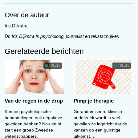
van medicijn x of therapie y op aandoening z.
Maar wat zeggen die reviews nu precies?
Over de auteur
Met die vraag ging een internationaal team van
Iris Dijkstra
onderzoekers aan de slag. Zij bestudeerden
ruim duizend Cochrane Reviews waarin het
Dr. Iris Dijkstra is psycholoog, journalist en tekstschrijver.
effect van een therapie werd vergeleken met dat
Gerelateerde berichten
van een placebo, een standaardtherapie of
helemaal geen behandeling. De onderzoekers
wilden nagaan in hoeverre positieve effecten
01:23
01:28
van een therapie door sterk en overtuigend
bewijs worden ondersteund. Oftewel: zijn de
effecten statistisch significant, beoordelen de
auteurs ze als positief én voldoen ze aan de
Van de regen in de drup
Pimp je therapie
grade- grade-criteria, een strenge manier om
uitkomsten te wegen?
Kunnen psychologische
Gerandomiseerd klinisch
behandelingen ook negatieve
onderzoek wordt in veel
Van de 1567 interventies die in de reviews
gevolgen hebben? Nou en of,
gevallen zo ingericht dat de
werden besproken, werd in slechts 87 gevallen
stelt een groep Zweedse
kansen op een gunstige
wetenschappers.
uitkomst…