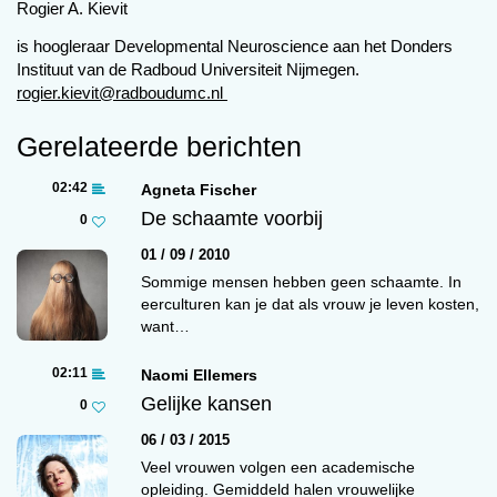
m
Maar aan die zorg gaat een
Rogier A. Kievit
(wan)hoop vooraf. Vorige week
is hoogleraar Developmental Neuroscience aan het Donders
kwam er een eind aan een negen
Instituut van de Radboud Universiteit Nijmegen.
maanden (!) durende sage om een
rogier.kievit@radboudumc.nl
enkele ‘zorgovereenkomst’ goedgekeurd te
krijgen – een document van ongeveer een A4
Gerelateerde berichten
over wat de verzorger gaat doen, en voor welk
02:42
Agneta Fischer
tarief. Dit document werd maar liefst vijf keer
De schaamte voorbij
0
afgekeurd, telkens na weken wachten, en
telkens met andere, vaak tegenstrijdige,
01 / 09 / 2010
redenen. De aanvraag moest in tweeën gesplitst
Sommige mensen hebben geen schaamte. In
eerculturen kan je dat als vrouw je leven kosten,
– toen was dat juist verboden en moest het er 1
want…
zijn. We hadden onterecht een zorgtaak
(‘persoonlijke verzorging’) aangevinkt, wat niet
02:11
Naomi Ellemers
mocht: ‘Dat valt al onder groepsverzorging die
Gelijke kansen
0
jullie aan hebben gevinkt.’ Als klap op de vuurpijl
06 / 03 / 2015
bleek het eerder goedgekeurde uurtarief met
Veel vrouwen volgen een academische
terugwerkende kracht toch afgekeurd. Mijn
opleiding. Gemiddeld halen vrouwelijke