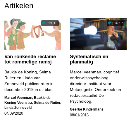
Artikelen
19:18
04:17
Van ronkende reclame
Systematisch en
tot rommelige ramsj
planmatig
Baukje de Koning, Selma
Marcel Veenman, cognitief
Ruiter en Linda van
onderwijspsycholoog,
Zonneveld publiceerden in
directeur Instituut voor
december 2019 in dit blad…
Metacognitie Onderzoek en
redactieraadlid De
Marcel Veenman
,
Baukje de
Psycholoog.
Koning-Veenstra
,
Selma de Ruiter
,
Linda Zonneveld
Geertje Kindermans
04/09/2020
08/01/2016