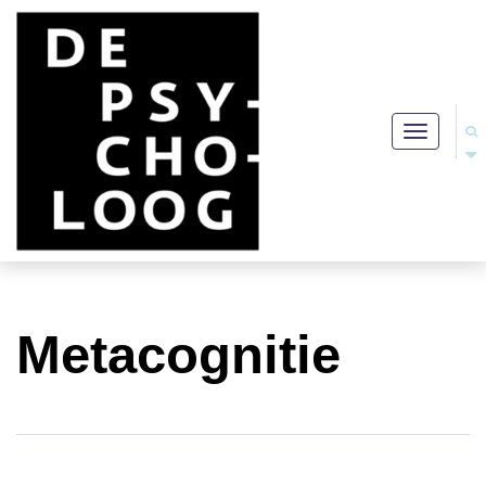
Toggle
navigation
Metacognitie