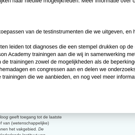
 kijken naar nieuwe mogelijkheden.
Meer informatie over
toepassen van de testinstrumenten die we uitgeven, en he
en leiden tot diagnoses die een stempel drukken op de c
on Academy trainingen aan die wij in samenwerking met
de trainingen zowel de mogelijkheden als de beperkingen
 themadagen en congressen aan en delen we onderzoeksr
e
trainingen
die we aanbieden, en nog veel meer informa
loog
geeft toegang tot de laatste
ief van (wetenschappelijke)
innen het vakgebied.
De