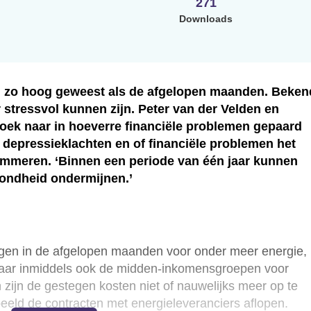
271
Downloads
and zo hoog geweest als de afgelopen maanden. Beken
r stressvol kunnen zijn. Peter van der Velden en
zoek naar in hoeverre financiële problemen gepaard
depressieklachten en of financiële problemen het
emmeren. ‘Binnen een periode van één jaar kunnen
zondheid ondermijnen.’
gen in de afgelopen maanden voor onder meer energie,
 maar inmiddels ook de midden-inkomensgroepen voor
n zijn de gestegen kosten niet of nauwelijks meer op te
rbeeld de contracten met energieleveranciers aflopen.