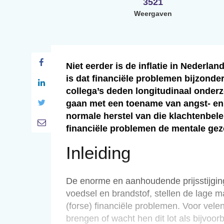
3521
Weergaven
Niet eerder is de inflatie in Nederl
is dat financiële problemen bijzonde
collega’s deden longitudinaal onder
gaan met een toename van angst- en 
normale herstel van die klachtenbel
financiële problemen de mentale ge
Inleiding
De enorme en aanhoudende prijsstijgin
voedsel en brandstof, stellen de lage
(forse) financiële problemen. Voor vele
brengen of wacht hen dit lot als bijvoo