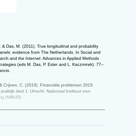
men
 & Das, M. (2011). True longitudinal and probability
anels: evidence from The Netherlands. In Social and
arch and the Internet: Advances in Applied Methods
rategies (eds M. Das, P. Ester and L. Kaczmirek): 77–
n
ancis.
t
te
& Crijnen, C. (2019). Financiële problemen 2019.
raktijk deel 1. Utrecht, Nationaal Instituut voor
ing (NIBUD).
& Vlekke, M. (2022). Stresstest kosten van
t
. Den Haag: Social en Cultureel Planbureau (CPB).
ts,
ithof, M., Van Dorsselaer, S., De Beurs, D.,