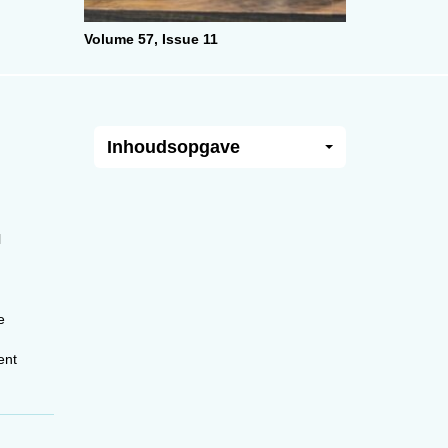
Volume 57,
Issue 11
Inhoudsopgave
l
e
ent