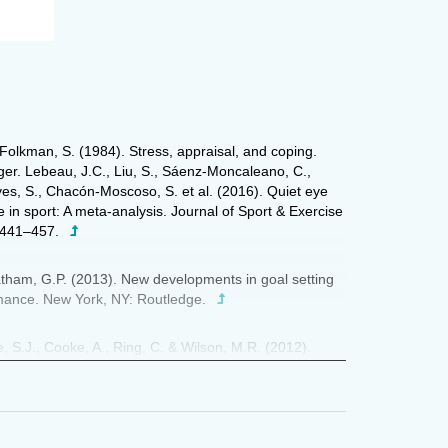
le
Folkman, S. (1984). Stress, appraisal, and coping.
er. Lebeau, J.C., Liu, S., Sáenz-Moncaleano, C.,
s, S., Chacón-Moscoso, S. et al. (2016). Quiet eye
in sport: A meta-analysis. Journal of Sport & Exercise
 441–457.
atham, G.P. (2013). New developments in goal setting
de
mance. New York, NY: Routledge.
e, S.J., Cooke, A., Ring, C. & Wilson, M.R. (2012).
n
ng expedites motor learning and aids performance
it
d anxiety: the roles of response programming and
on. Psychophysiology, 49, 1005-1015.