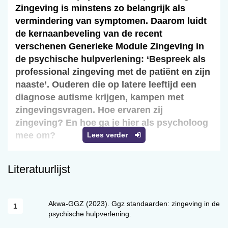
Zingeving is minstens zo belangrijk als
vermindering van symptomen. Daarom luidt
de kern­aanbeveling van de recent
verschenen Generieke Module Zingeving in
de psychische hulp­verlening: ‘Bespreek als
professional zingeving met de patiënt en zijn
naaste’. Ouderen die op latere leeftijd een
diagnose autisme krijgen, kampen met
zingevingsvragen. Hoe ervaren zij
zingeving? En hoe ga je hier als psycholoog
mee om?
Lees verder
Hoe ouderen met een late diagnose autisme
Literatuurlijst
omgaan met zingeving is onontgonnen terrein.
Dit artikel behandelt de resultaten van kwalitatief
onderzoek onder ouderen met autisme. Deze
Akwa-GGZ (2023). Ggz standaarden: zingeving in de
bevindingen van het kwalitatieve onderzoek
psychische hulpverlening.
werden voorgelegd aan acht ouderen met