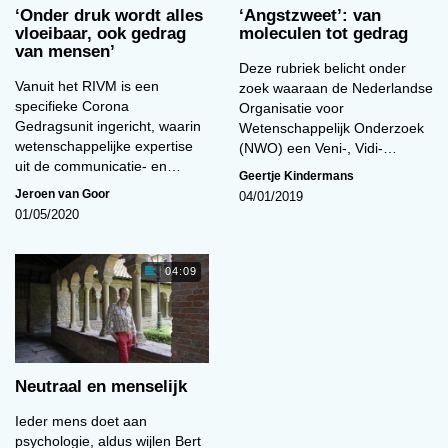
is het moeilijkste onderwerp dat ooit aan
‘Onder druk wordt alles
‘Angstzweet’: van
wetenschappelijke analyse is onderworpen.’ Niet
vloeibaar, ook gedrag
moleculen tot gedrag
van mensen’
zo lang geleden heette dit nog meer precies
Deze rubriek belicht onder
‘observeerbaar gedrag’.
Vanuit het RIVM is een
zoek waaraan de Nederlandse
specifieke Corona
Organisatie voor
In de regel waren de neuropsychologen in
Gedragsunit ingericht, waarin
Wetenschappelijk Onderzoek
opleiding het duidelijkst. Zij hebben het wellicht
wetenschappelijke expertise
(NWO) een Veni-, Vidi-…
ook het gemakkelijkst. Zij leunen immers aan
uit de communicatie- en…
Geertje Kindermans
tegen de biologie en hersenfysiologie, ze
Jeroen van Goor
04/01/2019
kunnen zich gelegitimeerd bezighouden met de
01/05/2020
werking van ongeveer 1400 gram eiwitten en
vetten. Hun antwoord sluit hierop aan; de relatie
04:09
tussen het functioneren van de hersenen en
gedrag. Niet toevallig worden de hersenen door
de neuropsychologen (zowel in mondelinge
communicatie als in hun handboeken)
Neutraal en menselijk
doorgaans als eerste genoemd en gedrag als
tweede. Hiermee geven ze wellicht impliciet aan
Ieder mens doet aan
dat de hersenen voor hen de basis vormen: het
psychologie, aldus wijlen Bert