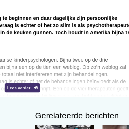
 te beginnen en daar dagelijks zijn persoonlijke
raag is echter of het zo slim is als psychotherapeu
e in de keuken gunnen. Toch houdt in Amerika bijna 
kaanse kinderpsychologen. Bijna twee op de drie
 en bijna een op de tien een weblog. Op zo’n weblog zal
totaal niet interfereren met zijn behandelingen.
aag is echter of het de behandelingen beïnvloedt als de
Lees verder
op zijn weblog schrijft. Een op de vier therapeuten geeft
al bevat waarvan hij liever niet zou hebben dat cliënten
orgaans wel hun weblog te hebben beveiligd.
 netwerksite of weblog hebben kan dat ethische dilemma’
Gerelateerde berichten
een onbeveiligd facebookprofiel van een cliënt leest dat h
 therapie niets over zegt. Confronteer je de cliënt daarme