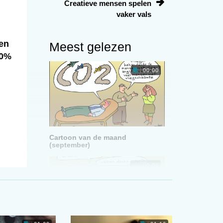
Creatieve mensen spelen
vaker vals
ten
Meest gelezen
10%
00:00
Cartoon van de maand
(september)
00:00
s
ij
e?