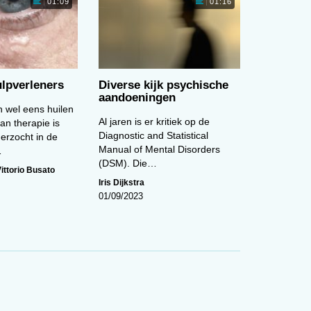
01:09
01:16
Cartoon van de maand (februari)
01:12
te
nt
lpverleners
Diverse kijk psychische
aandoeningen
n wel eens huilen
Al jaren is er kritiek op de
van therapie is
n
Het brein van psychopaten
Diagnostic and Statistical
erzocht in de
Manual of Mental Disorders
…
de
(DSM). Die…
ittorio Busato
Iris Dijkstra
01/09/2023
e