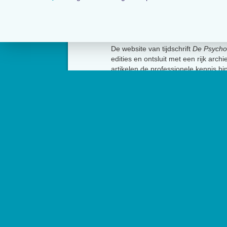
Over
De website van tijdschrift
De Psycho
edities en ontsluit met een rijk arch
artikelen de professionele kennis b
Psycholoog
is het tijdschrift van he
Psychologen (NIP) en heeft een op
Contact
Het Nederlands Instit