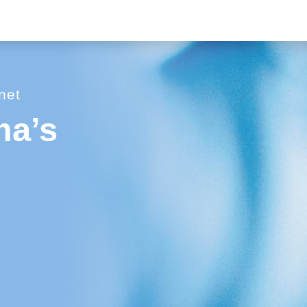
net
ma’s