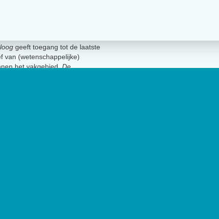
loog
geeft toegang tot de laatste
ief van (wetenschappelijke)
innen het vakgebied.
De
t Nederlands Instituut van
lage van 17.000 exemplaren.
Geen 
uut van Psychologen