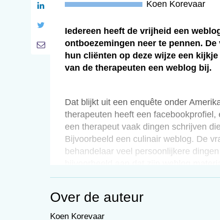
Koen Korevaar
Iedereen heeft de vrijheid een weblog
ontboezemingen neer te pennen. De v
hun cliënten op deze wijze een kijkj
van de therapeuten een weblog bij.
Dat blijkt uit een enquête onder Ameri
therapeuten heeft een facebookprofiel,
een therapeut vaak dingen schrijven die 
Bijvoorbeeld een culinair weblog. De vr
behandelaar veel persoonlijkere dingen 
bijvoorbeeld aan dat zijn weblog materia
dat lezen. Deze therapeuten zeggen do
Ook als de cliënten een profiel op een
Over de auteur
opleveren. Stel dat je als therapeut op 
Koen Korevaar
middelen gebruikt terwijl hij daar in de