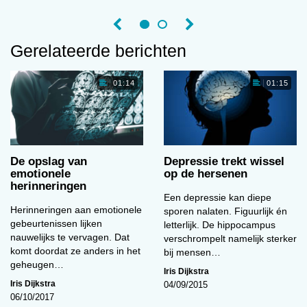
wiskundevaardigheden konden voorspellen.
Vo
Dat bleek voor geen van die gedragsmaten op
te gaan. Analyses van de hersenscans leverden
Gerelateerde berichten
wat dat betreft veel meer op. De kinderen die
het meest hadden opgestoken van de bijlessen,
01:14
01:15
hadden op die scans ook een opvallend grotere
hippocampus. Dit kleine gebiedje diep in de
hersenen heeft de vorm van een zeepaardje en
is cruciaal voor ons geheugen en ruimtelijk
De opslag van
Depressie trekt wissel
inzicht. Ook het aantal verbindingen vanuit de
emotionele
op de hersenen
hippocampus met hersengebieden als de
herinneringen
Een depressie kan diepe
dorsolaterale en ventrolaterale cortex en de
Herinneringen aan emotionele
sporen nalaten. Figuurlijk én
basale ganglia voorspelden de individuele
gebeurtenissen lijken
letterlijk. De hippocampus
verschillen in wiskundevaardigheid goed.
nauwelijks te vervagen. Dat
verschrompelt namelijk sterker
komt doordat ze anders in het
bij mensen…
De onderzoekers concluderen dat metingen van
geheugen…
Iris Dijkstra
de anatomie van het brein en van de
Iris Dijkstra
04/09/2015
verbindingen tussen hersengebieden goede
06/10/2017