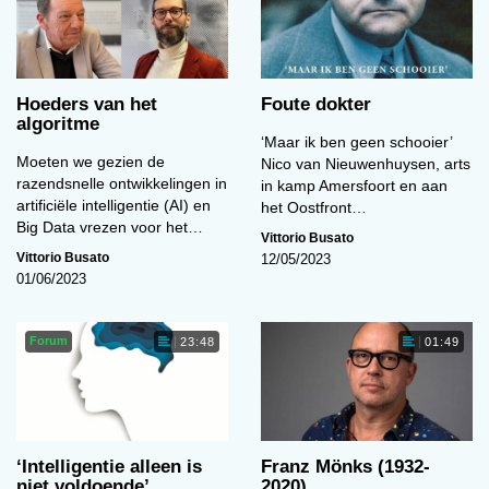
Hoeders van het
Foute dokter
algoritme
‘Maar ik ben geen schooier’
Moeten we gezien de
Nico van Nieuwenhuysen, arts
razendsnelle ontwikkelingen in
in kamp Amersfoort en aan
artificiële intelligentie (AI) en
het Oostfront…
Big Data vrezen voor het…
Vittorio Busato
Vittorio Busato
12/05/2023
01/06/2023
Forum
23:48
01:49
‘Intelligentie alleen is
Franz Mönks (1932-
niet voldoende’
2020)