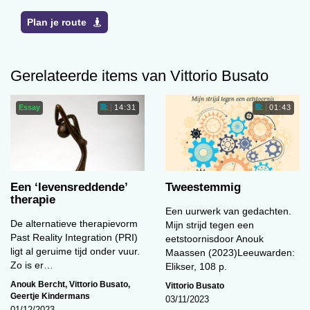
Plan je route
Gerelateerde items van Vittorio Busato
Essay
14:31
01:43
Een ‘levens­reddende’
Tweestemmig
therapie
Een uurwerk van gedachten.
De alternatieve therapievorm
Mijn strijd tegen een
Past Reality Integration (PRI)
eetstoornisdoor Anouk
ligt al geruime tijd onder vuur.
Maassen (2023)Leeuwarden:
Zo is er…
Elikser, 108 p.
Anouk Bercht
,
Vittorio Busato
,
Vittorio Busato
Geertje Kindermans
03/11/2023
01/12/2023