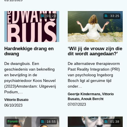
01:23
33:25
Hardnekkige drang en
‘Wil jij de vrouw zijn die
dwang
dit wordt aangedaan?’
De dwangbuis. Een
De alternatieve therapievorm
geschiedenis van beknelling
Past Reality Integration (PRI)
en bevrijding in de
van psycholoog Ingeborg
psychiatriedoor Koos Neuvel
Bosch ligt al geruime tijd
(2023)Amsterdam: Uitgeverij
onder…
Podium,…
Geertje Kindermans
,
Vittorio
Busato
,
Anouk Bercht
Vittorio Busato
07/07/2023
06/10/2023
Forum
16:55
01:38