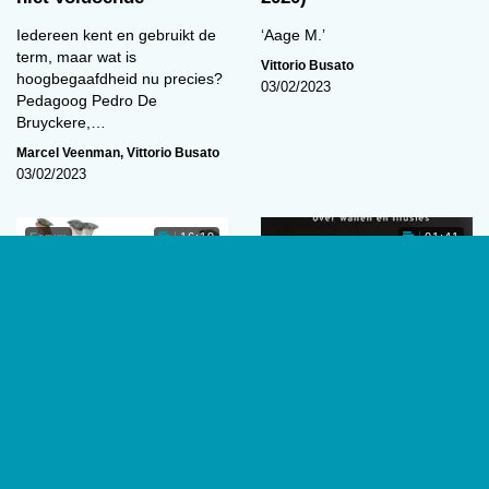
Iedereen kent en gebruikt de
‘Aage M.’
term, maar wat is
Vittorio Busato
hoogbegaafdheid nu precies?
03/02/2023
Pedagoog Pedro De
Bruyckere,…
Marcel Veenman
,
Vittorio Busato
03/02/2023
Forum
16:19
01:41
‘De academische
Waanzinnige wanen
vrijheid staat altijd en
per definitie onder druk’
De man die zijn hoofd verloor.
Door Douwe Draaisma (2022).
De universiteit geldt van
Groningen: Historische
oudsher als bolwerk van open
Uitgeverij, 208 p.
en vrije gedachtenwisseling. Is