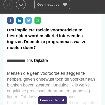
Geen reacties
Om impliciete raciale vooroordelen te
bestrijden worden allerlei interventies
ingezet. Doen deze programma’s wat ze
moeten doen?
Iris Dijkstra
Mensen die geen vooroordelen zeggen te
hebben, geven onbewust toch de voorkeur aan
blanken boven zwarten. Onduidelijk is welke
cognitieve processen daaraan ten grondslag
liggen. Tot dusver is vaak één proces
Lees verder
bestudeerd en gekeken of dat met een bepaalde