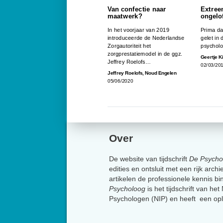
Van confectie naar
Extree
maatwerk?
ongelof
In het voorjaar van 2019
Prima da
introduceerde de Nederlandse
gelet in 
Zorgautoriteit het
psychol
zorgprestatiemodel in de ggz.
Geertje 
Jeffrey Roelofs…
02/03/20
Jeffrey Roelofs
,
Noud Engelen
05/06/2020
Over
De website van tijdschrift
De Psycho
edities en ontsluit met een rijk arch
artikelen de professionele kennis b
Psycholoog
is het tijdschrift van he
Psychologen (NIP) en heeft een op