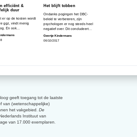
m efficiënt &
Het blijft tobben
elijk duur
Ondanks pogingen het DBC-
t er op de kosten wordt
beleid te verbeteren, zijn
de ggz, vindt menig
psychologen er nog steeds heel
oog. En ook…
negatief over. Dit concludeert…
Kindermans
Geertje Kindermans
18
06/10/2017
loog
geeft toegang tot de laatste
ief van (wetenschappelijke)
innen het vakgebied.
De
t Nederlands Instituut van
lage van 17.000 exemplaren.