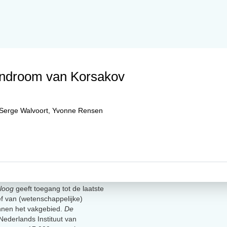
syndroom van Korsakov
Serge Walvoort
,
Yvonne Rensen
loog
geeft toegang tot de laatste
ief van (wetenschappelijke)
innen het vakgebied.
De
t Nederlands Instituut van