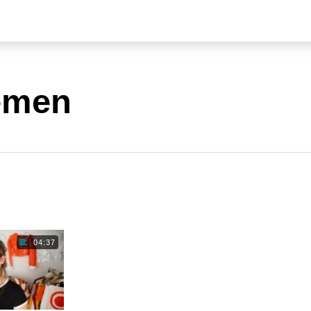
emen
04:37