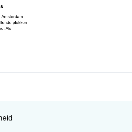
is
in Amsterdam
llende plekken
d. Als
heid