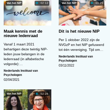
in de ggz, tussen
Van het NIP
Van het NIP
02:12
01:21
volwassenen en jeugd, waardoor met name
jongvolwassenen tussen wal en schip dreigen te
belanden.’
Maak kennis met de
Dit is het nieuwe NIP
Jan de Moor
nieuwe ledenraad
Per 1 oktober 2022 zijn de
Vanaf 1 maart 2021
NVGzP en het NIP gefuseerd
‘Ik heb veel waardering voor het
behartigen deze twintig NIP-
tot één vereniging. Tijd om…
werk dat het NIP tot op heden
leden jouw belangen in de
Nederlands Instituut van
ledenraad (in alfabetische
heeft verzet. En zie nog de
Psychologen
volgorde):…
03/11/2022
nodige uitdagingen. Het NIP
Nederlands Instituut van
zou nog meer kunnen inzetten
Psychologen
om een kwaliteitskader te
02/04/2021
ontwikkelen waarin onder meer
eisen worden gesteld aan de psychologische
Van het NIP
02:28
beroepsbeoefening. Mijn kennis en ervaringen
wil ik hier graag bij inzetten.’