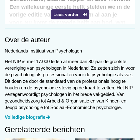
Een willekeurige eerste helft stelden we in de
vorige editie van het NIP-katern al aan je
Lees verder
voor. Nu komt de tweede helft aan bod. Wat
betekent het NIP voor hen? En welke
onderwerpen binnen het NIP vinden zij
Over de auteur
belangrijk?
Nederlands Instituut van Psychologen
Het NIP is met 17.000 leden al meer dan 80 jaar de grootste
Nederlands Instituut van
vereniging van psychologen in Nederland. Ze zetten zich in voor
Psychologen
de psycholoog als professional en voor de psychologie als vak.
Dit doen ze door de standaard van de professionals hoog te
Gerdie Langenhuizen
houden en de psychologie stevig op de kaart te zetten. Het NIP
vertegenwoordigt psychologen in het brede vakgebied. Van
gezondheidszorg tot Arbeid & Organisatie en van Kinder- en
‘Samenwerking en
Jeugd psychologie tot Sociaal-Economische psychologie.
verbinding zijn voor mij
Volledige biografie
belangrijke aspecten. Een
belangrijk speerpunt is wat
Gerelateerde berichten
mij betreft de tweedeling