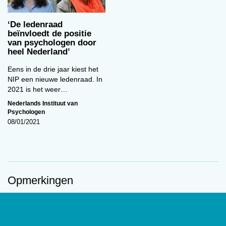
Narish Parsan
‘De ledenraad
beïnvloedt de positie
van psychologen door
‘Ik zet mij graag in voor de
heel Nederland’
aanhaking van de psychologie bij
het helpen oplossen van
Eens in de drie jaar kiest het
NIP een nieuwe ledenraad. In
maatschappelijke vraagstukken
2021 is het weer…
en voor de mentale vooruitgang
Nederlands Instituut van
van ons land. Niet alleen in de
Psychologen
behandelkamers maar ook in de beleidskamers
08/01/2021
van de gemeenten kunnen wij als psychologen
het verschil maken.’
Maria van Lummel
Opmerkingen
0
Log in om te reageren op dit artikel
.
‘Ik vind het boeiend om samen te
werken met mensen uit