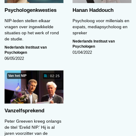
Vakmanschap (via
www.voordejeugd.nl
) kun je
Psychologenkwesties
Hanan Haddouch
vragen stellen aan andere professionals. Ook
NIP-leden stellen elkaar
Psycholoog voor millenials en
kun je binnen een organisatie vakgroepen
vragen over ingewikkelde
expats, mediapsycholoog en
inrichten waar vakliteratuur wordt uitgepluisd en
situaties op het werk of rond
spreker
uitgewisseld. Dat kun je eventueel ook lokaal of
de studie.
Nederlands Instituut van
regionaal opzetten via (interprofessionele)
Psychologen
Nederlands Instituut van
intervisie. Kortom, ik blijf bij via meerdere
Psychologen
01/04/2022
manieren van leren. Een combinatie van
06/05/2022
kennisbronnen en interactie (online en live),
werken in mijn geval het prettigst. En, besef dat
Van het NIP
02:25
het onmogelijk is om alles tot in d e puntjes bij te
houden, pak ook de nodige rust!’
–
Vera Naber
is voorzitter van de sectie Jeugd
en vertegenwoordigt de beroepsverenigingen in
Vanzelfsprekend
het programma Zorg voor de Jeugd. Daarnaast
Peter Greeven kreeg onlangs
heeft is ze zelfstandig beleidsadviseur en
de titel ‘Erelid NIP.’ Hij is al
projectbegeleider bij Naber Advies.
jaren voorzitter van de