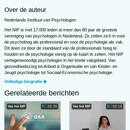
Over de auteur
Verschillende manieren
Nederlands Instituut van Psychologen
van leren
Het NIP is met 17.000 leden al meer dan 80 jaar de grootste
vereniging van psychologen in Nederland. Ze zetten zich in voor
de psycholoog als professional en voor de psychologie als vak.
Dit doen ze door de standaard van de professionals hoog te
‘In coronatijden is de druk bij te blijven groter
houden en de psychologie stevig op de kaart te zetten. Het NIP
dan normaal. Ik probeer via verschillende
vertegenwoordigt psychologen in het brede vakgebied. Van
manieren van ‘leren’ bij te blijven: nieuws,
gezondheidszorg tot Arbeid & Organisatie en van Kinder- en
interactie en vakliteratuur. Zo raadpleeg ik
Jeugd psychologie tot Sociaal-Economische psychologie.
enkele nieuwsbrieven, die van Skipr en
Volledige biografie
SociaalWeb bijvoorbeeld, vakbladen en volg ik
Gerelateerde berichten
actualiteiten via de grotere kennisinstellingen
zoals het NJi, het KJP en Movisie. Natuurlijk
lees ik ook onze eigen NIP-nieuwsbrief en De
Van het NIP
Van het NIP
02:26
02:19
Psycholoog. Verder zoek ik graag de interactie
op, met collega’s in het veld en via online
webinars. Via de kennis- en leercommunity