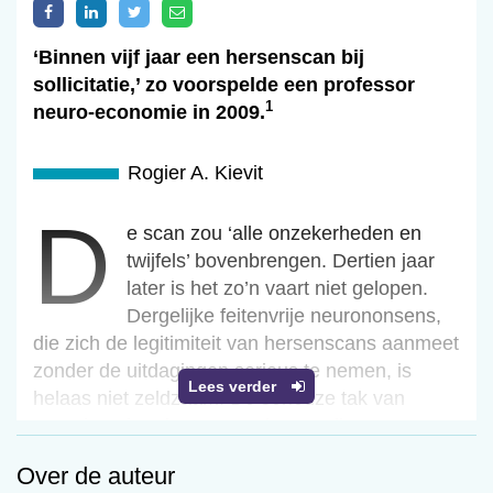
‘Binnen vijf jaar een hersenscan bij
sollicitatie,’ zo voorspelde een professor
1
neuro-economie in 2009.
Rogier A. Kievit
d
De scan zou ‘alle onzekerheden en
twijfels’ bovenbrengen. Dertien jaar
later is het zo’n vaart niet gelopen.
Dergelijke feitenvrije neurononsens,
die zich de legitimiteit van hersenscans aanmeet
zonder de uitdagingen serieus te nemen, is
Lees verder
helaas niet zeldzaam. De serieuze tak van
neuroimaging doet er goed aan zulke
randverschijnselen scherp voor ogen te houden,
Over de auteur
want ze vinden hun oorsprong in