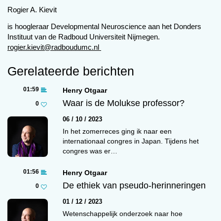
overenthousiaste studies, vooral uit vroege jaren
Rogier A. Kievit
van (mri) neuroimaging. Deze brachten grootste
is hoogleraar Developmental Neuroscience aan het Donders
voorspellingen met zich mee. Scanners zouden
Instituut van de Radboud Universiteit Nijmegen.
de ouderwetse vragenlijsten, interviews en tests
rogier.kievit@radboudumc.nl
vervangen omdat ze ‘objectief’ zouden zijn. Het
voordeel van dergelijke hemelbestormende
Gerelateerde berichten
voorspellingen is dat ze het in de media, en bij
01:59
Henry Otgaar
beursaanvragen, vaak goed deden. Het nadeel
Waar is de Molukse professor?
0
is dat wanneer zulke onmogelijke en soms
tegenstrijdige beloftes onvermijdelijk niet uit
06 / 10 / 2023
(kunnen) komen het geduld en het geld op
In het zomerreces ging ik naar een
internationaal congres in Japan. Tijdens het
kunnen raken.
congres was er…
Er zijn overigens uitstekende redenen voor
neuro-imaging. Allereerst de fundamentele
01:56
Henry Otgaar
waarde: de evidentie dat de ongeveer 1,2 kilo
De ethiek van pseudo-herinneringen
0
materie in onze schedel essentieel is voor onze
01 / 12 / 2023
mentale vermogens en processen is
Wetenschappelijk onderzoek naar hoe