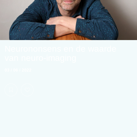
Neurononsens en de waarde
van neuro-imaging
03 / 06 / 2022