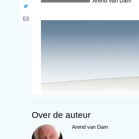
Arend van Dam
Over de auteur
Arend van Dam