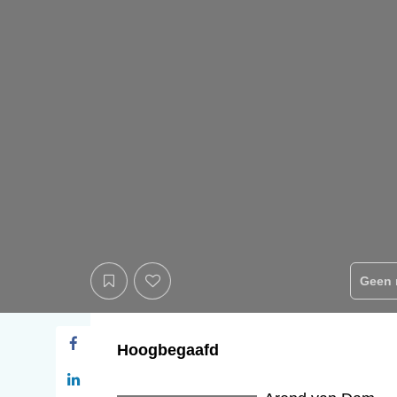
Geen 
Hoogbegaafd