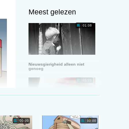
Meest gelezen
01:08
Nieuwsgierigheid alleen niet
genoeg
01:21
Langer slapen leidt tot betere
00:00
00:00
schoolprestaties