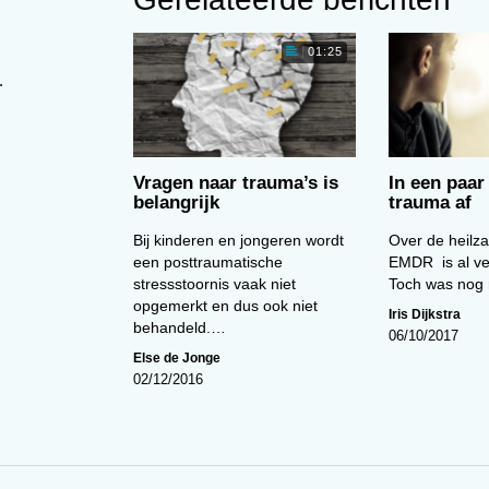
 aanvankelijk ervoeren een gezonde reactie op een
die bewees dat er iets ernstig mis was met ze.
01:25
.
h niet of nauwelijks hinderen door hun stressreactie en
toren als sociale steun, ernst van eventuele
ellend te zijn bij het ontwikkelen van een PTSS.
 A core role for cognitive processes in the acute onset a
Vragen naar trauma’s is
In een paar
belangrijk
trauma af
 children and adolescents. Journal of Child Psychology 
Bij kinderen en jongeren wordt
Over de heilz
een posttraumatische
EMDR is al ve
stressstoornis vaak niet
Toch was nog n
opgemerkt en dus ook niet
Iris Dijkstra
behandeld.…
06/10/2017
Else de Jonge
02/12/2016