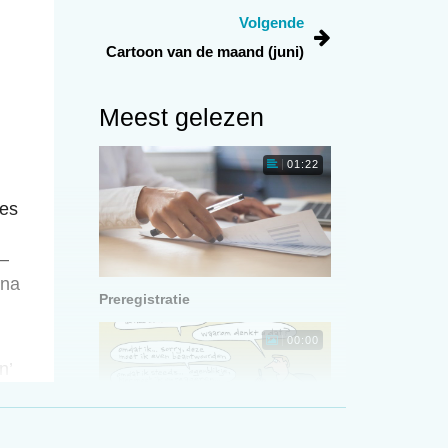
Volgende
Cartoon van de maand (juni)
Meest gelezen
01:22
ies
 –
 na
Preregistratie
00:00
n’
.
aal