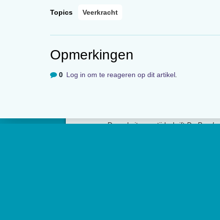
Topics
Veerkracht
Opmerkingen
0
Log in om te reageren op dit artikel
.
Over
De website van tijdschrift
De Psycho
edities en ontsluit met een rijk arch
artikelen de professionele kennis b
Psycholoog
is het tijdschrift van he
Psychologen (NIP) en heeft een op