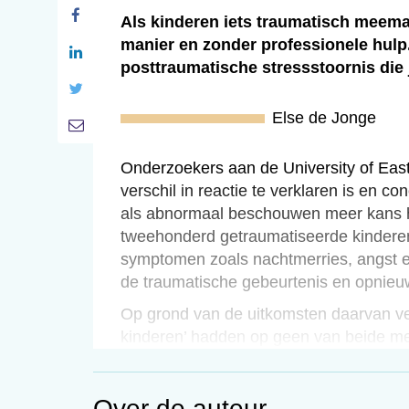
Als kinderen iets traumatisch meema
manier en zonder professionele hulp.
posttraumatische stressstoornis die
Else de Jonge
Onderzoekers aan de University of East 
verschil in reactie te verklaren is en c
als abnormaal beschouwen meer kans h
tweehonderd getraumatiseerde kinderen
symptomen zoals nachtmerries, angst e
de traumatische gebeurtenis en opnie
Op grond van de uitkomsten daarvan ver
kinderen’ hadden op geen van beide me
– de grootste groep – alleen bij de ee
Van deze laatste groep stelden de onder
Over de auteur
‘herstelgroep’ geneigd waren te reflect