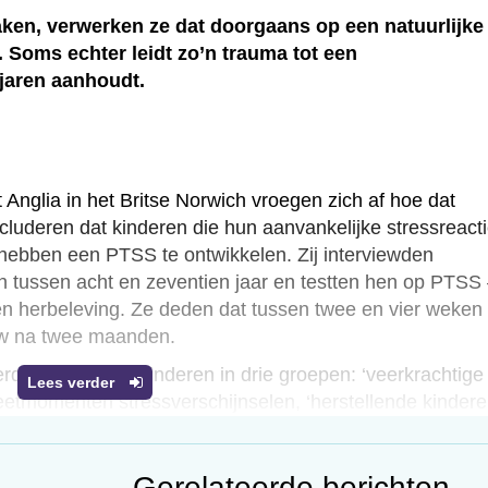
ken, verwerken ze dat doorgaans op een natuurlijke
 Soms echter leidt zo’n trauma tot een
 jaren aanhoudt.
Anglia in het Britse Norwich vroegen zich af hoe dat
oncluderen dat kinderen die hun aanvankelijke stressreact
ebben een PTSS te ontwikkelen. Zij interviewden
 tussen acht en zeventien jaar en testten hen op PTSS
n herbeleving. Ze deden dat tussen twee en vier weken
uw na twee maanden.
deelden ze de kinderen in drie groepen: ‘veerkrachtige
Lees verder
etmomenten stressverschijnselen, ‘herstellende kindere
rste meting en ‘volhardende kinderen’ op beide momenten
zoekers vast dat zij veel sterker dan de kinderen uit de
Gerelateerde berichten
eren op hun stressreacties en die als negatief en abnorm