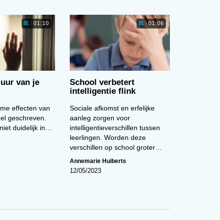
Cartoon van de maand (februari)
01:10
01:06
00:00
nd
 uur van je
School verbetert
intelligentie flink
and
Cartoon van de maand (juni)
ame effecten van
Sociale afkomst en erfelijke
el geschreven.
aanleg zorgen voor
iet duidelijk in…
intelligentieverschillen tussen
leerlingen. Worden deze
verschillen op school groter…
Annemarie Huiberts
12/05/2023