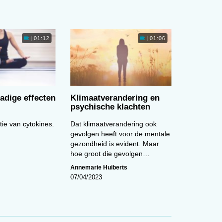
ar
Cartoon van de maand (maart)
01:12
01:06
r
01:26
ag
n
adige effecten
Klimaatverandering en
e
psychische klachten
ls
ie van cytokines.
Dat klimaatverandering ook
Spijt na transitie
gevolgen heeft voor de mentale
gezondheid is evident. Maar
hoe groot die gevolgen…
 op
Annemarie Huiberts
eit
07/04/2023
 en