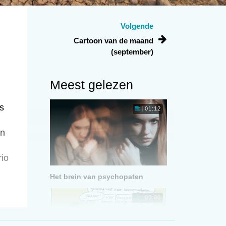
Volgende
Cartoon van de maand
(september)
Meest gelezen
s
01:12
en
n
rio
Het brein van psychopaten
00:00