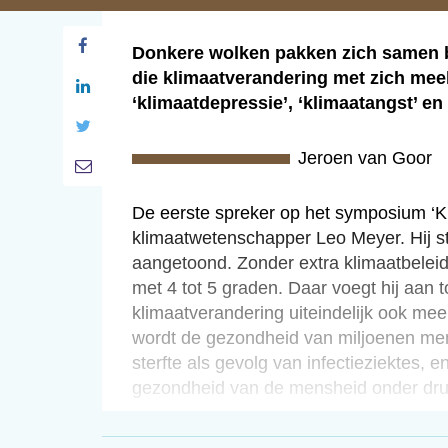
Donkere wolken pakken zich samen 
die klimaatverandering met zich me
‘klimaatdepressie’, ‘klimaatangst’ 
Jeroen van Goor
De eerste spreker op het symposium ‘Kl
klimaatwetenschapper Leo Meyer. Hij stel
aangetoond. Zonder extra klimaatbelei
met 4 tot 5 graden. Daar voegt hij aan 
klimaatverandering uiteindelijk ook me
wordt de gezondheid van miljoenen men
sterfte als gevolg van infectieziektes, 
gezondheid van de mensheid onder druk
Voor sommigen zijn deze vooruitzichten
gaan. Door de naderende apocalyps ‘ver