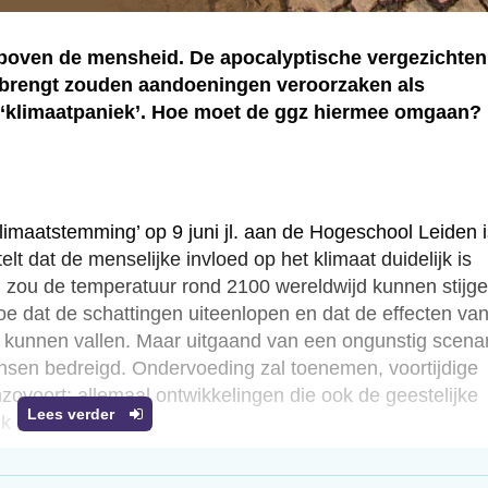
boven de mensheid. De apocalyptische vergezichten
ebrengt zouden aandoeningen veroorzaken als
en ‘klimaatpaniek’. Hoe moet de ggz hiermee omgaan?
imaatstemming’ op 9 juni jl. aan de Hogeschool Leiden i
t dat de menselijke invloed op het klimaat duidelijk is
d zou de temperatuur rond 2100 wereldwijd kunnen stijg
toe dat de schattingen uiteenlopen en dat de effecten va
e kunnen vallen. Maar uitgaand van een ongunstig scena
sen bedreigd. Ondervoeding zal toenemen, voortijdige
enzovoort; allemaal ontwikkelingen die ook de geestelijke
Lees verder
 zullen zetten.
 dusdanig belastend dat ze er geestelijk onder gebukt
andert het behang van je leven,’ aldus filosoof Wouter