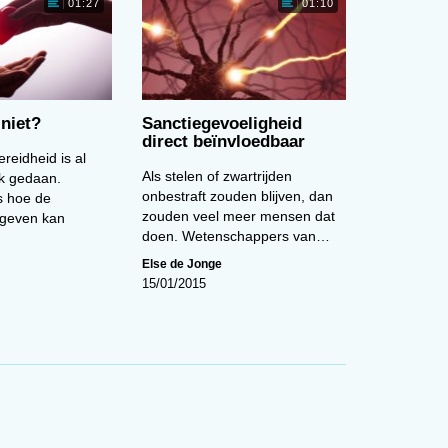
01:27
01:10
en
00:00
ijs
niet?
Sanctiegevoeligheid
direct beïnvloedbaar
reidheid is al
Cartoon van de maand (maart)
Als stelen of zwartrijden
k gedaan.
onbestraft zouden blijven, dan
 hoe de
zouden veel meer mensen dat
 geven kan
doen. Wetenschappers van…
Else de Jonge
15/01/2015