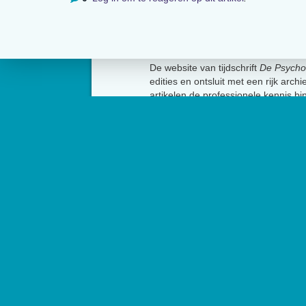
Over
De website van tijdschrift
De Psycho
edities en ontsluit met een rijk arch
artikelen de professionele kennis b
Psycholoog
is het tijdschrift van he
Psychologen (NIP) en heeft een op
Contact
Het Nederlands Instit