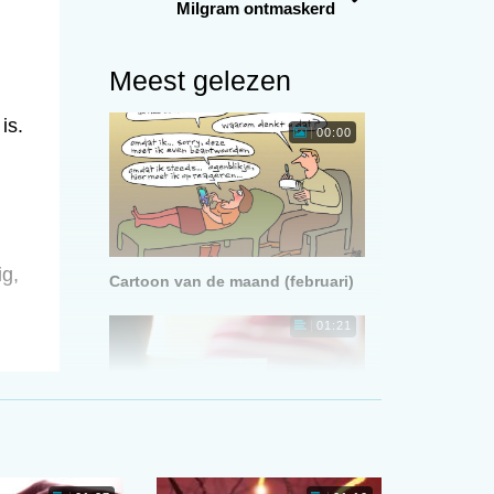
Milgram ontmaskerd
Meest gelezen
is.
00:00
ig,
Cartoon van de maand (februari)
01:21
n
de
Langer slapen leidt tot betere
schoolprestaties