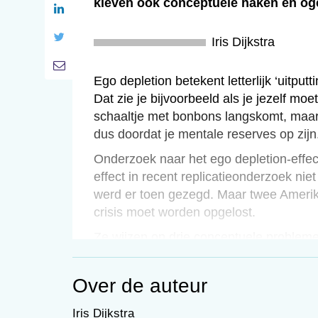
kleven ook conceptuele haken en og
Iris Dijkstra
Ego depletion betekent letterlijk ‘uitputt
Dat zie je bijvoorbeeld als je jezelf moe
schaaltje met bonbons langskomt, maar 
dus doordat je mentale reserves op zijn
Onderzoek naar het ego depletion-effect
effect in recent replicatieonderzoek niet
werd er toen gezegd. Maar twee Amerik
crisis moet worden opgelost.
Ze wijzen op drie conceptuele problemen
definitie en operationalisering van ze
proefpersonen twee keer dezelfde taken
Over de auteur
opdracht als depletion én non-depletiont
opdrachten daadwerkelijk iets over ego 
Iris Dijkstra