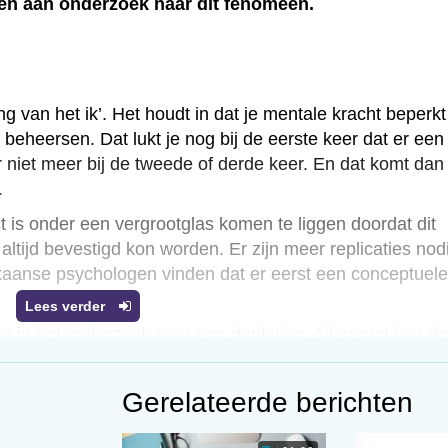
en aan onderzoek naar dit fenomeen.
ing van het ik’. Het houdt in dat je mentale kracht beperkt 
t beheersen. Dat lukt je nog bij de eerste keer dat er een
niet meer bij de tweede of derde keer. En dat komt dan
.
 is onder een vergrootglas komen te liggen doordat dit
 altijd bevestigd kon worden. Er zijn meer replicaties nod
aanse psychologen vinden dat er eerst een conceptuele
Lees verder
 in het onderzoek naar ego depletion. Allereerst laat de
lfregulering te wensen over. Sommige onderzoekers legge
 voor en gaan daardoor de mist in. Je kunt niet eenzelf
Gerelateerde berichten
aak inzetten. Onduidelijk is verder in hoeverre zulke
depletion en zelfregulering zeggen. Zo krijgen