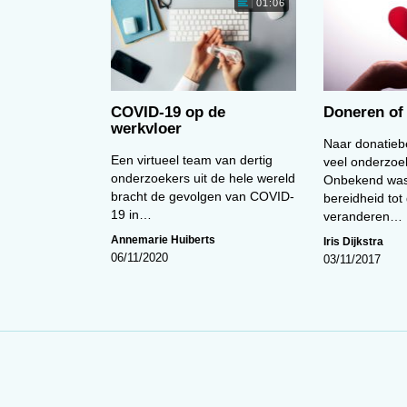
01:06
drachten, variërend van sommen maken tot het balancer
ekt het aan nauwkeurige theoretische modellen waaruit je
kunt afleiden.
te doen. Maar laten we eerst eens goed vaststellen wat
unt meten en welke effecten gezien kunnen worden als bew
COVID-19 op de
Doneren of 
werkvloer
. (ID)
Naar donatiebe
), Challenges to ego-depletion research go beyond the
Een virtueel team van dertig
veel onderzoe
e conceptual crisis. Frontiers in Psychology, 8. doi:
onderzoekers uit de hele wereld
Onbekend was
bracht de gevolgen van COVID-
bereidheid tot
19 in…
veranderen…
Annemarie Huiberts
Iris Dijkstra
06/11/2020
03/11/2017