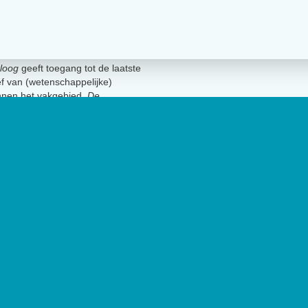
loog
geeft toegang tot de laatste
ief van (wetenschappelijke)
innen het vakgebied.
De
t Nederlands Instituut van
lage van 17.000 exemplaren.
Geen 
uut van Psychologen