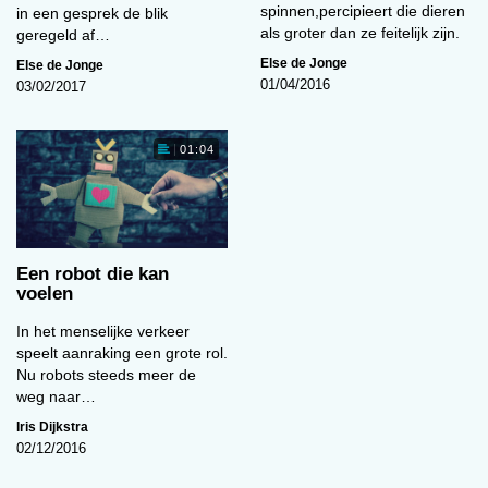
spinnen,percipieert die dieren
in een gesprek de blik
een virtuele ondervrager. Of die al of niet werd
als groter dan ze feitelijk zijn.
geregeld af…
aangestuurd door een onderzoeker werd in het
Else de Jonge
Else de Jonge
midden gelaten. Een deel van de proefpersonen
01/04/2016
03/02/2017
kreeg de opdracht te liegen, een ander deel
moest de vragen naar waarheid beantwoorden.
01:04
Met huidsensoren maten de onderzoekers of de
deelnemers tijdens de ondervraging meer zweet
afscheidden: een autonome fysiologische
reactie bij leugenaars die, naar wordt
aangenomen, voortkomt uit angst ontmaskerd te
Een robot die kan
voelen
worden. Bij de liegende deelnemers die
geloofden dat Brad volledig computergestuurd
In het menselijke verkeer
was, bleek die leugenachtigheid niet te kunnen
speelt aanraking een grote rol.
worden afgeleid uit hun zweetproductie. Bij
Nu robots steeds meer de
weg naar…
leugenaars die geloofden dat achter Brad een
Iris Dijkstra
levende persoon schuilging, was dat wel het
02/12/2016
geval. (EdJ)