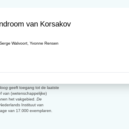
syndroom van Korsakov
Serge Walvoort
,
Yvonne Rensen
loog
geeft toegang tot de laatste
ief van (wetenschappelijke)
innen het vakgebied.
De
t Nederlands Instituut van
lage van 17.000 exemplaren.