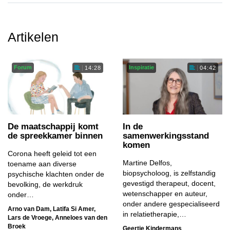
Artikelen
Forum
Inspiratie
14:28
04:42
De maatschappij komt
In de
de spreekkamer binnen
samenwerkingsstand
komen
Corona heeft geleid tot een
Martine Delfos,
toename aan diverse
biopsycholoog, is zelfstandig
psychische klachten onder de
gevestigd therapeut, docent,
bevolking, de werkdruk
wetenschapper en auteur,
onder…
onder andere gespecialiseerd
Arno van Dam
,
Latifa Si Amer
,
in relatietherapie,…
Lars de Vroege
,
Anneloes van den
Broek
Geertje Kindermans