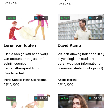
03/06/2022
03/06/2022
Forum
Junior
07:42
04:16
Leren van fouten
David Kamp
‘Het is een geliefd onderwerp
Via een omweg belandde ik bij
van auteurs en regisseurs’,
psychologie. Ik studeerde
schrijft cognitief
eerst twee jaar informatie- en
gedragstherapeut Ingrid
communicatietechnologie (ict)
Candel in het…
…
Ingrid Candel
,
Henk Geertsema
Anouk Bercht
04/12/2020
02/10/2020
Forum
In Spe
15:37
04:36