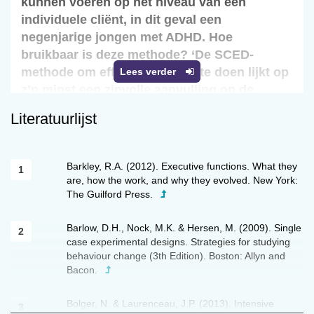
kunnen voeren op het niveau van een
individuele cliënt, in dit geval een
negenjarige jongen met ADHD. Hoe
bruikbaar is deze methode? ‘De SCED-
methode om effectonderzoek te doen lijkt op
Lees verder
z’n minst een zinvolle aanvulling op de
traditionele RCT-methode.’
Literatuurlijst
Inleiding
Barkley, R.A. (2012). Executive functions. What they
Het DSM-denken in de ggz is aan vernieuwing
are, how the work, and why they evolved. New York:
The Guilford Press.
toe. Het standaardmodel om psychopathologie
te beschrijven voldoet niet meer, het denken in
Barlow, D.H., Nock, M.K. & Hersen, M. (2009). Single
onderscheidbare symptoomclusters waaraan
case experimental designs. Strategies for studying
latente stoornissen ten grondslag zouden liggen
behaviour change (3th Edition). Boston: Allyn and
houdt geen stand (Borsboom, 2011)
. Door het
4
Bacon.
probleemgedrag van een persoon in kaart te
brengen, kunnen individuele clusters van
Bolger, N. & Laurenceau, J.P. (2013). Intensive