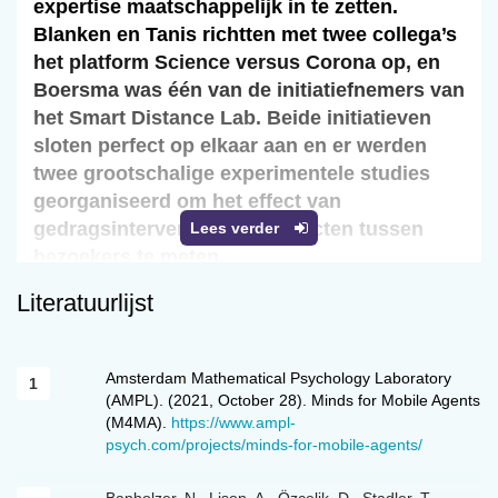
expertise maatschappelijk in te zetten.
Blanken en Tanis richtten met twee collega’s
het platform Science versus Corona op, en
Boersma was één van de initiatiefnemers van
het Smart Distance Lab. Beide initiatieven
sloten perfect op elkaar aan en er werden
twee grootschalige experimentele studies
georganiseerd om het effect van
gedragsinterventies op contacten tussen
Lees verder
bezoekers te meten.
Literatuurlijst
Zicht door data
In het begin van 2020 begon een toen nog
Amsterdam Mathematical Psychology Laboratory
onbekend nieuw virus zich steeds sneller te
(AMPL). (2021, October 28). Minds for Mobile Agents
(M4MA).
https://www.ampl-
verspreiden. Er was veel onduidelijk en
psych.com/projects/minds-for-mobile-agents/
wetenschappers over de hele wereld hielden
zich bezig met vragen als waar het virus