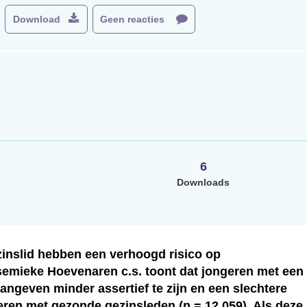
Download
Geen reacties
6
Downloads
inslid hebben een verhoogd risico op
semieke Hoevenaren c.s. toont dat jongeren met een
aangeven minder assertief te zijn en een slechtere
eren met gezonde gezinsleden (n = 12.059). Als deze