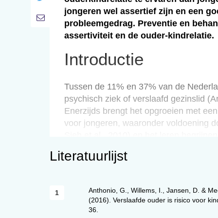
jongeren wel assertief zijn en een go
probleemgedrag. Preventie en behand
assertiviteit en de ouder-kindrelatie.
Introductie
Tussen de 11% en 37% van de Nederland
psychisch ziek of verslaafd gezinslid (A
Enerzijds brengt het opgroeien met een
voor jongeren, waaronder voldoening doo
Sieh et al., 2010) en het leren begrijp
2010). Anderzijds lijken deze jongere
Literatuurlijst
De Boer & Bot, 2017).
Probleemgedrag kan zowel internaliseren
internaliserende problemen zijn naar bi
Anthonio, G., Willems, I., Jansen, D. & 
teruggetrokkenheid, somatische klachte
(2016). Verslaafde ouder is risico voor ki
36.
2010). (Sub-)klinische externaliserende