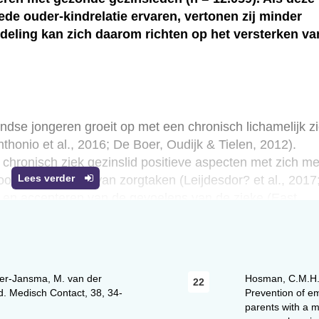
ede ouder-kindrelatie ervaren, vertonen zij minder
eling kan zich daarom richten op het versterken va
se jongeren groeit op met een chronisch lichamelijk zi
nthonio et al., 2016; De Boer, Oudijk & Tielen, 2012).
 chronisch ziek gezinslid positieve aspecten met zich m
Lees verder
r het vervullen van zorgtaken (Leijdesdor? et al., 2017
en en accepteren van de gevoelens van de zieke (East,
n een vergrote kans op probleemgedrag te hebben (De Ro
d als externaliserend van aard zijn. (Sub)klinische
nnen gericht. Voorbeelden hiervan zijn depressie,
Meer-Jansma, M. van der
Hosman, C.M.H.,
n en angst (Jenson, Harward & Bowen, 2011; Sieh et al.
nd. Medisch Contact, 38, 34-
Prevention of em
parents with a me
 problemen zijn naar buiten gericht en omvatten onder