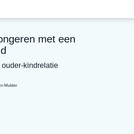
jongeren met een
id
 ouder-kindrelatie
en-Mulder