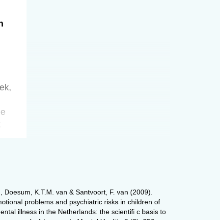
n
ek,
ee
;
os,
 Doesum, K.T.M. van & Santvoort, F. van (2009).
,
otional problems and psychiatric risks in children of
ntal illness in the Netherlands: the scientifi c basis to