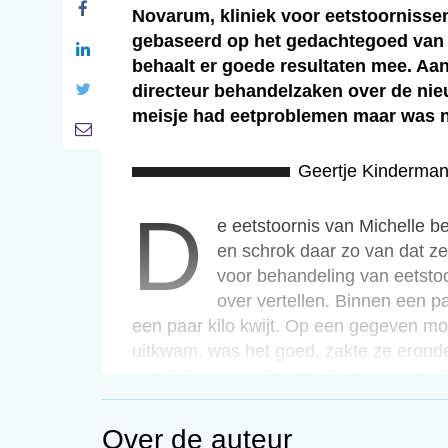
Novarum, kliniek voor eetstoornissen
gebaseerd op het gedachtegoed van 
behaalt er goede resultaten mee. Aan
directeur behandelzaken over de nie
meisje had eetproblemen maar was ni
Geertje Kinderma
d
De eetstoornis van Michelle 
en schrok daar zo van dat ze 
voor behandeling van eetstoo
over vertellen. Binnen een p
een paar kilo kwijt. Op een gegeven mo
uitkwam, was het goed, zakte ze erond
getal. Terug mocht niet. Ze begon steeds
zat veel op haar kamer. ’s Avonds aan ta
een grote eter. Doordat ze dikke kler
Over de auteur