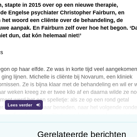
, stapte in 2015 over op een nieuwe therapie,
de Engelse psychiater Christopher Fairburn, en
 het woord een cliënte over de behandeling, de
uwe aanpak. En Fairburn zelf over hoe het begon. ‘D
et dun, dat kón helemaal niet!’
ns
begon op haar elfde. Ze was in korte tijd veel aangekome
ging lijnen. Michelle is cliënte bij Novarum, een kliniek
rnissen. Ze is bijna klaar met de behandeling en wil er 
aar weken kreeg ze er twee kilo af en daarna wilde ze n
ment werd het een spelletje: als ze op een rond getal
Lees verder
er, dan moest ze naar beneden, naar het volgende rond
 sneller af te vallen. Thuis werd niet zo op haar gelet, z
fel at ze niet zoveel, maar dat viel niet op, ze was nooit
en droeg, zag niemand dat ze dunner werd. Maar eenmaal
Gerelateerde berichten
1