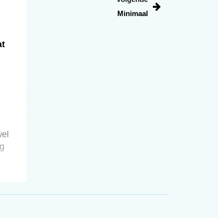
Minimaal
at
n
wel
og
e
e