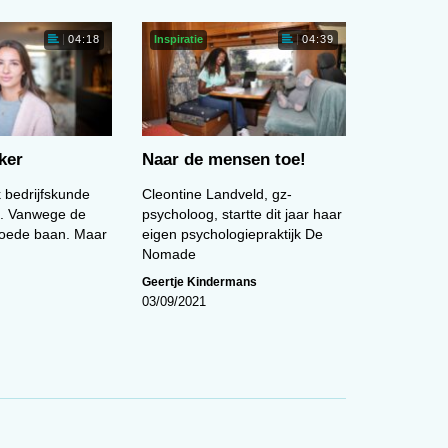
Inspiratie
04:18
04:39
n.
ie
 te
ker
Naar de mensen toe!
ook
k bedrijfskunde
Cleontine Landveld, gz-
n. Vanwege de
psycholoog, startte dit jaar haar
et
goede baan. Maar
eigen psychologiepraktijk De
Nu
Nomade
en
Geertje Kindermans
03/09/2021
e
e