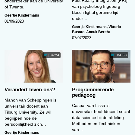
Past Reality Integration (PRI)
onderzoeker aan de University
van psycholoog Ingeborg
of Twente.
Bosch ligt al geruime tijd
Geertje Kindermans
onder…
01/09/2023
Geertje Kindermans
,
Vittorio
Busato
,
Anouk Bercht
07/07/2023
04:24
04:50
Verandert leven ons?
Programmerende
pedagoog
Manon van Scheppingen is
Caspar van Lissa is
universitair docent aan
universitair hoofddocent social
Tilburg University. Ze wil
data science bij de afdeling
begrijpen hoe de
Methoden en Technieken
persoonlijkheid zich…
van…
Geertje Kindermans