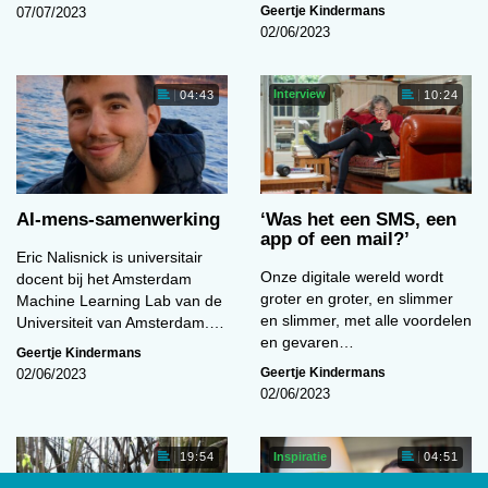
Geertje Kindermans
07/07/2023
02/06/2023
Interview
04:43
10:24
AI-mens-samenwerking
‘Was het een SMS, een
app of een mail?’
Eric Nalisnick is universitair
Onze digitale wereld wordt
docent bij het Amsterdam
groter en groter, en slimmer
Machine Learning Lab van de
en slimmer, met alle voordelen
Universiteit van Amsterdam.…
en gevaren…
Geertje Kindermans
Geertje Kindermans
02/06/2023
02/06/2023
Inspiratie
19:54
04:51