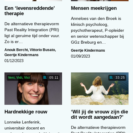
Een ‘levens­reddende’
Mensen meekrijgen
therapie
Anneloes van den Broek is
De alternatieve therapievorm
klinisch psycholoog,
Past Reality Integration (PRI)
psychotherapeut, P-opleider
ligt al geruime tijd onder vuur.
en senior wetenschapper bij
Zo is er…
GGz Breburg en…
Anouk Bercht
,
Vittorio Busato
,
Geertje Kindermans
Geertje Kindermans
01/09/2023
01/12/2023
Veni, Vidi, Vici
05:11
33:25
Hardnekkige rouw
‘Wil jij de vrouw zijn die
dit wordt aangedaan?’
Lonneke Lenferink,
De alternatieve therapievorm
universitair docent en